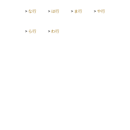
制度として、特に住宅購入を検討している方にとって重要な選
択肢の一つとなっています。
>
な行
>
は行
>
ま行
>
や行
>
ら行
>
わ行