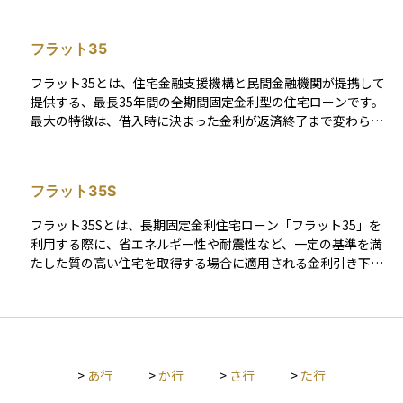
が、このときに登録免許税を支払う必要があります。また、新
しく会社を設立する際にも、設立登記をすることで正式な法人
フラット35
として認められますが、そのときにも税金が発生します。 この
税金の金額は、登記や登録の内容によって異なります。たとえ
フラット35とは、住宅金融支援機構と民間金融機関が提携して
ば、不動産の登記であれば、その不動産の評価額に一定の税率
提供する、最長35年間の全期間固定金利型の住宅ローンです。
をかけて金額が決まります。不動産の価値が高ければ、それに
最大の特徴は、借入時に決まった金利が返済終了まで変わらな
応じて税金も高くなります。会社の設立登記の場合は、資本金
い点にあります。これにより、将来の金利上昇による返済額の
の金額をもとに税額が計算されますが、たとえ資本金が少なく
増加リスクを回避することができ、長期の資金計画を立てやす
ても、最低でも15万円の税金が必要とされています。 なお、登
くなるメリットがあります。 主にマイホームの新築・購入・リ
記や登録は、法律上の効力を持たせるために必要な手続きであ
フラット35S
フォームに利用され、一定の技術基準や住宅性能（例：省エネ
り、それを行うにはこの税金の支払いが避けられません。ただ
性、耐震性）を満たす住宅が対象です。また、所得制限がな
し、登記の内容によっては、税率が軽減される「軽減措置」が
フラット35Sとは、長期固定金利住宅ローン「フラット35」を
く、自営業者やフリーランスの方にも利用しやすいローンとし
適用されることもあります。これはたとえば、一定の条件を満
利用する際に、省エネルギー性や耐震性など、一定の基準を満
て知られています。金融機関ごとに取り扱い条件や金利は異な
たした住宅の購入や中小企業の設立などに当てはまることがあ
たした質の高い住宅を取得する場合に適用される金利引き下げ
りますが、公的性格を持つ制度として、住宅取得支援の重要な
ります。 このように、登録免許税は何かを「正式に記録する」
制度です。通常のフラット35よりも一定期間、借入金利がさら
選択肢となっています。
ために必要な費用であり、不動産取引や会社の設立を考えてい
に低くなるというメリットがあり、対象となる住宅には「耐久
る場合には、あらかじめかかる費用として意識しておくと安心
性の高い建物」や「断熱性能の優れた住宅」などが含まれま
です。
す。 金利の引き下げ期間は住宅の性能に応じて5年または10年
となり、借り入れから一定年数まではより低い金利で返済がで
>
あ行
>
か行
>
さ行
>
た行
きるため、総返済額を抑えることが可能です。住宅取得におけ
るコスト削減と環境性能の高い住宅の普及を両立させるための