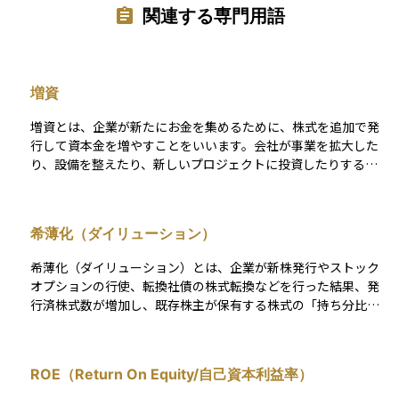
関連する専門用語
増資
増資とは、企業が新たにお金を集めるために、株式を追加で発
行して資本金を増やすことをいいます。会社が事業を拡大した
り、設備を整えたり、新しいプロジェクトに投資したりする際
に必要な資金を得る手段の一つです。 増資には、既存の株主に
優先的に株を買う機会を与える「株主割当増資」や、不特定多
数に広く売り出す「公募増資」などの方法があります。増資が
希薄化（ダイリューション）
行われると株式の数が増えるため、もともとの株主の持ち株比
率が下がってしまうことがあり、これを「希薄化」といいま
希薄化（ダイリューション）とは、企業が新株発行やストック
す。投資家にとっては、会社の成長につながる前向きな増資か
オプションの行使、転換社債の株式転換などを行った結果、発
どうかを見極めることが大切です。
行済株式数が増加し、既存株主が保有する株式の「持ち分比
率」や１株当たり指標（EPS・BPS・配当など）が相対的に低
下する現象を指します。たとえば、発行済株式が1,000万株の会
社で100万株を追加発行すると、株数は1,100万株に増え、従来
ROE（Return On Equity/自己資本利益率）
10％を保有していた株主の持株比率はおよそ9.1％へ下がりま
す。この比率低下だけでなく、利益や純資産が同じまま株数だ