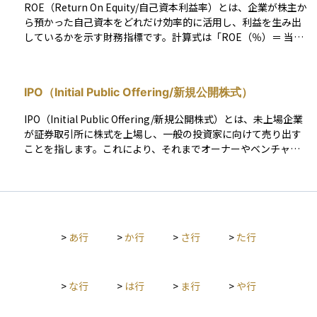
ROE（Return On Equity/自己資本利益率）とは、企業が株主か
け増えるため、１株当たり利益（EPS）や１株当たり純資産（B
ら預かった自己資本をどれだけ効率的に活用し、利益を生み出
PS）も薄まる点が既存株主にとっての実質的な影響です。 希薄
しているかを示す財務指標です。計算式は「ROE（％）＝ 当期
化は、資金調達やM&A対価の支払いなど経営上の目的で避けら
純利益 ÷ 自己資本 × 100」または「ROE（％）＝ EPS（一株
れない場合がありますが、次のような視点で注意が必要です。
当たり利益）÷ BPS（一株当たり純資産）× 100」で求められ
発行規模と発行価格 既存株主に与える希薄化インパクトは「何
ます。 ROEが高いほど、株主資本を効率的に活用して収益を上
株・いくらで」発行するかで大きく変わります。発行株数が多
IPO（Initial Public Offering/新規公開株式）
げていると判断され、投資家にとって魅力的な企業と見なされ
い、あるいは発行価格が市場より著しく低い場合は希薄化が急
やすくなります。ただし、自己資本を減らしてROEを意図的に
激に進みやすいです。 資金使途とリターン 調達資金が成長投資
IPO（Initial Public Offering/新規公開株式）とは、未上場企業
高める手法もあるため、借入依存度（財務レバレッジ）とのバ
や財務改善に使われ、中長期で収益拡大が見込めるなら、希薄
が証券取引所に株式を上場し、一般の投資家に向けて売り出す
ランスも考慮する必要があります。長期投資の際は、ROEの推
化を上回る株価上昇につながる可能性があります。逆に、明確
ことを指します。これにより、それまでオーナーやベンチャー
移や業界平均と比較し、持続的な成長が可能かを見極めること
なリターンが見込めない増資は株価を長期的に押し下げること
キャピタル（VC）など限られた株主のみが保有していた株式
が重要です。 「Return On Equity」（自己資本利益率）の略。
があります。 潜在株式の規模 ストックオプションや転換社債な
が、市場を通じて誰でも売買できるようになります。 企業にと
企業の自己資本（株主資本）に対する当期純利益の割合で、計
ど、まだ株式化していない潜在株式も将来の希薄化要因です。
ってIPOは、成長資金を調達するだけでなく、知名度や信用力
算式はROE(%)＝当期純利益 ÷ 自己資本 × 100、またはROE
有価証券報告書の「潜在株式数」や平均行使価格を把握し、完
を向上させる手段の一つです。また、創業者やVCが投資を回収
(%)＝EPS（一株当たり利益）÷ BPS（一株当たり純資産）× 1
全希薄化後EPSでバリュエーションを確認することが重要で
（エグジット）する機会にもなり、優秀な人材を確保するため
00。ROE（自己資本利益率）は、投資家が投下した資本に対
す。 ロックアップ・売却制限 発行先にロックアップ（一定期間
>
あ行
>
か行
>
さ行
>
た行
のストックオプション制度の活用が可能になるといったメリッ
し、企業がどれだけの利益を上げているかを表す重要な財務指
の売却禁止）が設定されているかで、実際に市場へ売り圧力が
トもあります。一方で、上場後は業績や経営方針が市場の厳し
標。ROEの数値が高いほど経営効率が良いと言える。
出るタイミングが異なります。解除時期が近いと、株価の上値
い評価を受けるため、ガバナンスの強化や継続的な成長が求め
を抑えるオーバーハング要因になります。 まとめると、希薄化
られます。 IPOのプロセスは、主幹事証券の選定、証券取引所
>
な行
>
は行
>
ま行
>
や行
は発行済株式数の増加に伴う既存株主の持ち分低下と１株当た
の審査、目論見書の作成、投資家向けのロードショー、仮条件
り価値の減少を意味します。投資判断を行う際は、新株発行の
の設定、公募・売出価格の決定などを経て進められます。公募