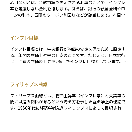
段である一方、指数ラグや流動性、税務コストも踏まえ、ポー
名目金利とは、金融市場で表示される利率のことで、インフレ
その動向を注視することがとても重要です。
トフォリオ全体の資産配分を検討することが大切です。
率を考慮しない金利を指します。例えば、銀行の預金金利やロ
ーンの利率、国債のクーポン利回りなどが該当します。名目金
利は、一般的に市場の需給や中央銀行の金融政策によって決ま
り、経済活動に大きな影響を与えます。 一方、実質金利は、名
目金利からインフレ率を差し引いたもので、資産の購買力の変
インフレ目標
化を示します。例えば、名目金利が5%でインフレ率が3%の場
合、実質金利は2%となります。インフレが高いと、名目金利が
インフレ目標とは、中央銀行が物価の安定を保つために設定す
高くても実質的な利回りは低くなるため、投資や貯蓄の意思決
る、年間の物価上昇率の目安のことです。たとえば、日本銀行
定に影響を与えます。 したがって、名目金利だけでなく、実質
は「消費者物価の上昇率2％」をインフレ目標としています。
金利やインフレ率も考慮することが、金融市場や経済の動向を
これは物価があまりにも上がりすぎて経済が混乱したり、逆に
正しく理解する上で重要です。
下がりすぎてデフレになることを防ぐための指針です。インフ
レ目標を明確にすることで、市場や企業、家計が将来の物価の
フィリップス曲線
見通しを立てやすくなり、経済活動が安定しやすくなるという
効果があります。資産運用においても、物価の上昇はお金の価
フィリップス曲線とは、物価上昇率（インフレ率）と失業率の
値を減らす要因となるため、インフレ目標は投資判断の重要な
間には逆の関係があるという考え方を示した経済学上の理論で
参考情報になります。
す。1950年代に経済学者A.W.フィリップスによって提唱され、
当初は「失業率が低下すればするほど賃金や物価が上がりやす
くなる」という実証的な関係が見られました。 これは、景気が
良くなって雇用が増えると労働者の賃金が上がり、それがコス