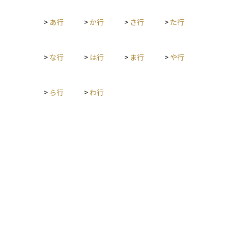
ト上昇を通じてインフレにつながるというメカニズムを表して
います。しかしその後、スタグフレーション（高インフレと高
>
あ行
>
か行
>
さ行
>
た行
失業の同時発生）などの現象により、この単純な関係は常に成
り立つわけではないことが明らかになりました。現在では「期
待インフレ率」や「供給ショック」などを加味した拡張版フィ
リップス曲線が用いられ、中央銀行の金融政策においても、イ
>
な行
>
は行
>
ま行
>
や行
ンフレと雇用のバランスを考える指標として重視されていま
す。
>
ら行
>
わ行