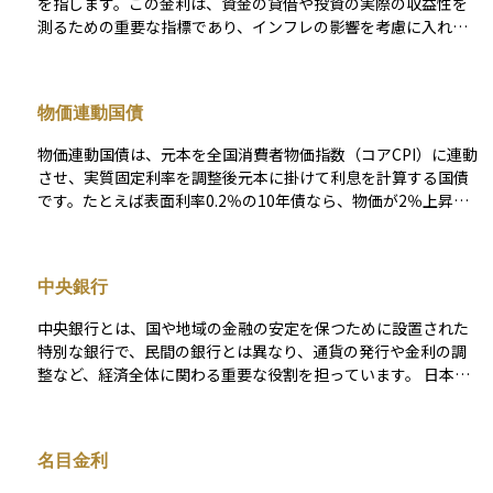
を指します。この金利は、資金の貸借や投資の実際の収益性を
測るための重要な指標であり、インフレの影響を考慮に入れた
金利の実態を示します。名目金利が投資やローンの表面的な利
率であるのに対し、実質金利はその金利から物価上昇の影響を
除いた純粋な利益の率を表しています。 実質金利が正の場合、
物価連動国債
投資のリターンはインフレ率を上回っていることを意味し、投
資家の購買力は増加します。逆に、実質金利が負の場合には、
物価連動国債は、元本を全国消費者物価指数（コアCPI）に連動
投資のリターンがインフレ率に追いついていないため、時間の
させ、実質固定利率を調整後元本に掛けて利息を計算する国債
経過と共に購買力が減少します。これは、実際の利益が期待ほ
です。たとえば表面利率0.2％の10年債なら、物価が2％上昇し
ど高くないことを示しており、投資や貯蓄の実質的な価値が減
て元本が102円に増えれば利息も0.204円に増えます。逆にデフ
少している状態です。 投資家は実質金利を用いて、異なる金融
レが進んでも元本は額面100円を下回らないフロアが設けられ
商品や投資案件の収益性を比較し、インフレの影響を考慮した
ており、元本毀損は限定的です。ただしCPIは公表にタイムラグ
うえで最も効果的な投資選択を行うことができます。また、中
中央銀行
があり、発行から利払いまで概ね３か月遅れて反映されるた
央銀行は実質金利を金融政策の設定において重要な指標として
め、急激なインフレ局面では追随がやや遅れます。 税制上は名
利用し、経済成長や物価安定の目標を支えるための政策利率を
中央銀行とは、国や地域の金融の安定を保つために設置された
目利息に加え、元本調整で増えた分も利子所得として課税され
調整する際の参考にします。 実質金利の動向は経済全体の健全
特別な銀行で、民間の銀行とは異なり、通貨の発行や金利の調
るため、実質利回りより手取り利回りが低くなる傾向がありま
性を示すバロメーターともなり、経済の過熱や不況のサインを
整など、経済全体に関わる重要な役割を担っています。 日本で
す。また日本の物価連動国債市場は発行量が少なく流動性が限
察知する手がかりとなるため、経済分析において非常に重要な
は「日本銀行（にっぽんぎんこう）」がその役割を果たしてお
られるため、価格が振れやすい点にも注意が必要です。 投資判
役割を果たします。
り、インフレ目標の達成や金融政策の実施、さらには銀行間の
断では、同じ年限の名目国債利回りとの差で算出するブレーク
決済や国の資金管理などを行っています。資産運用において
イーブン・インフレ率を確認し、市場が織り込むインフレ期待
名目金利
も、中央銀行の発表する政策金利や金融緩和・引き締めの方針
と照らして割高・割安を見極めます。インフレヘッジの有力手
は、株式市場や為替、債券の価格に大きな影響を与えるため、