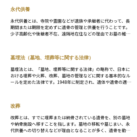
からの改葬許可の取得、専門業者による墓石撤去など、複数の
永代供養
手続きが必要です。資産管理や相続の観点からも、墓じまいは
将来の維持管理費や負担を軽減する選択肢の一つとして注目さ
永代供養とは、寺院や霊園などが遺族や承継者に代わって、長
れています。
期間または期限を定めずに遺骨の管理と供養を行うことです。
少子高齢化や後継者不在、遠隔地在住などの理由でお墓の維持
が難しい場合に選ばれることが多く、納骨堂や合同墓、樹木葬
などさまざまな形態があります。 永代供養では、契約時に一括
費用を支払うことが一般的で、以後の管理費は不要な場合が多
墓埋法（墓地、埋葬等に関する法律）
いです。墓埋法の規定に基づき適正に管理され、無縁墓化を防
ぐ役割も果たします。資産整理や終活において、将来の供養負
墓埋法とは、「墓地、埋葬等に関する法律」の略称で、日本に
担を軽減する選択肢として広く利用されています。
おける埋葬や火葬、改葬、墓地の管理などに関する基本的なル
ールを定めた法律です。1948年に制定され、遺体や遺骨の適正
な取り扱いと公衆衛生の確保を目的としています。 この法律に
より、埋葬や火葬は市区町村の許可が必要であり、墓地の設
置・管理も都道府県知事の許可を受けた場所に限られます。ま
改葬
た、遺骨を別の墓所や納骨施設へ移す改葬には「改葬許可証」
が必要です。墓じまいや永代供養といった現代的な供養形態に
改葬とは、すでに埋葬または納骨されている遺骨を、別の墓地
も密接に関連しており、相続や資産整理の際にも重要な法的枠
や納骨施設へ移すことを指します。墓地の移転や墓じまい、永
組みとなります。
代供養への切り替えなどが理由となることが多く、遺骨を動か
す際には市区町村から「改葬許可証」を取得する必要がありま