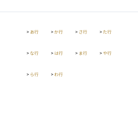
す。 改葬には、親族間の合意形成、現在の墓地管理者と新しい
受け入れ先の承諾、行政手続きなど複数のステップが伴いま
す。墓埋法によって適正な手続きが定められており、無許可で
の改葬は認められていません。資産管理や相続の一環として、
>
あ行
>
か行
>
さ行
>
た行
将来の維持管理負担を軽減する目的で行われることもありま
す。
>
な行
>
は行
>
ま行
>
や行
>
ら行
>
わ行