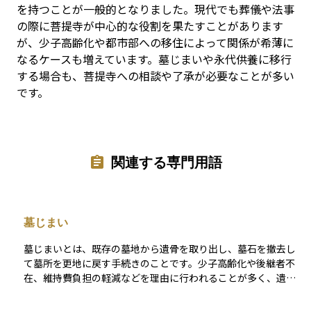
を持つことが一般的となりました。現代でも葬儀や法事
の際に菩提寺が中心的な役割を果たすことがあります
が、少子高齢化や都市部への移住によって関係が希薄に
なるケースも増えています。墓じまいや永代供養に移行
する場合も、菩提寺への相談や了承が必要なことが多い
です。
関連する専門用語
墓じまい
墓じまいとは、既存の墓地から遺骨を取り出し、墓石を撤去し
て墓所を更地に戻す手続きのことです。少子高齢化や後継者不
在、維持費負担の軽減などを理由に行われることが多く、遺骨
は別の墓地や納骨堂、永代供養施設などへ改葬します。 墓じま
いには、親族間の合意形成、寺院や墓地管理者への連絡、行政