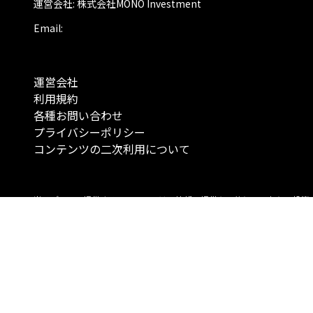
運営会社: 株式会社MONO Investment
Email:
運営会社
利用規約
各種お問い合わせ
プライバシーポリシー
コンテンツの二次利用について
当メディアで提供するコンテンツは、情報の提供を目的としており、投資
行動を勧誘する目的で、作成したものではありません。 銘柄の選択、売買
投資の最終決定は、お客様ご自身でご判断いただきますようお願いいたしま
コンテンツの情報は、弊社が信頼できると判断した情報源から入手したも
が、その情報源の確実性を保証したものではありません。 また、本コンテ
載内容は、予告なしに変更することがあります。
「投資のコンシェルジュ」はMONO Investmentの登録商標です（登録商標