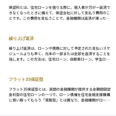
初期の金利は高めに設定されていることが多いため、長期的な
保証料とは、住宅ローンを借りる際に、借入者が万が一返済で
視点で比較検討することが大切です。
きなくなったときに備えて、保証会社に対して支払う費用のこ
とです。この費用を支払うことで、金融機関は返済が滞った場
合でも保証会社から返済分を受け取ることができ、貸し倒れの
リスクを減らすことができます。 借入者にとっては、連帯保証
人を立てずにローンを組むことができるというメリットがあり
繰り上げ返済
ます。保証料の支払い方法には、ローン契約時に一括で支払う
方法と、毎月の返済に上乗せして支払う方法があり、金額や支
繰り上げ返済は、ローンや債務に対して予定された支払いスケ
払方法は金融機関や保証会社によって異なります。なお、「フ
ジュールよりも早く、元本の一部または全部を返済することを
ラット35買取型」のように、保証料が原則として不要なローン
指します。この方法は、住宅ローン、自動車ローン、学生ロー
商品もあるため、事前に確認することが大切です。
ンなど、さまざまなタイプの借入れに適用されることがありま
す。繰り上げ返済を行う主な目的は、支払う利息の総額を減ら
し、ローンの期間を短縮することです。 繰り上げ返済は、追加
フラット35保証型
の資金が手に入った場合や、より良い投資先がない場合に特に
有効です。早期に借入金を返済することで、将来の利息負担が
フラット35保証型とは、民間の金融機関が提供する全期間固定
減少し、長期的な財務的な余裕が生まれます。しかし、全ての
金利型の住宅ローンの一つで、ローン債権を住宅金融支援機構
ローンが繰り上げ返済に対応しているわけではなく、場合によ
に買い取ってもらう「買取型」とは異なり、金融機関がローン
っては繰り上げ返済手数料が発生することもあります。この手
を保有し続ける一方で、住宅金融支援機構が債務保証を行う仕
数料は、金融機関が予定していた利息収入の一部を補填するた
組みのことです。 つまり、ローンの貸し出しと管理は金融機関
めに設定されることが多いです。 繰り上げ返済を検討する際に