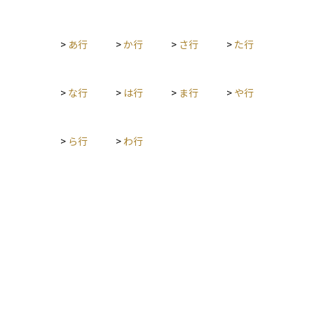
が行い、万一の返済不能時には機構が一定の保証を行うこと
は、手数料の有無、返済後の金融状況、その他の投資機会との
で、金融機関はリスクを抑えつつ長期の固定金利ローンを提供
比較など、様々な要因を考慮することが重要です。適切な計画
できます。利用者にとっては、全期間固定金利というメリット
と分析を行うことで、繰り上げ返済が個人の財務目標に合致す
>
あ行
>
か行
>
さ行
>
た行
を享受しつつ、借入条件や手続きが買取型より柔軟な場合もあ
るかどうかを判断することができます。
ります。ただし、保証料が必要となるケースがあり、買取型と
の違いをよく比較して選ぶことが重要です。
>
な行
>
は行
>
ま行
>
や行
>
ら行
>
わ行