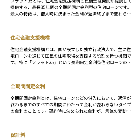
フラット35とは、住宅金融支援機構と民間金融機関が提携して
提供する、最長35年間の全期間固定金利型の住宅ローンです。
最大の特徴は、借入時に決まった金利が返済終了まで変わらな
い点にあります。これにより、将来の金利上昇による返済額の
増加リスクを回避することができ、長期の資金計画を立てやす
くなるメリットがあります。 主にマイホームの新築・購入・リ
住宅金融支援機構
フォームに利用され、一定の技術基準や住宅性能（例：省エネ
性、耐震性）を満たす住宅が対象です。また、所得制限がな
住宅金融支援機構とは、国が設立した独立行政法人で、主に住
く、自営業者やフリーランスの方にも利用しやすいローンとし
宅ローンを通じて国民の住宅取得を支援する役割を持つ機関で
て知られています。金融機関ごとに取り扱い条件や金利は異な
す。特に「フラット35」という長期固定金利型住宅ローンの提
りますが、公的性格を持つ制度として、住宅取得支援の重要な
供を通じて、安心して長期的に返済できる住宅ローン制度を支
選択肢となっています。
えています。銀行などの金融機関と提携してローンを実行する
仕組みをとっており、民間では難しい長期間の固定金利ローン
全期間固定金利
を安定的に提供することで、住宅市場の安定にも貢献していま
す。 民間金融機関では対応しにくいような住宅ローンのニーズ
全期間固定金利とは、住宅ローンなどの借入において、返済が
に応えることを目的としており、マイホームを購入する多くの
終わるまでのすべての期間にわたって金利が変わらないタイプ
家庭にとって心強い存在です。
の金利のことです。契約時に決められた金利が、景気の変動や
金融政策の影響を受けずに最後まで維持されるため、返済額が
ずっと一定で予測しやすいという特徴があります。 将来の金利
上昇リスクを避けたい方や、家計の見通しを立てやすくしたい
保証料
方に向いている選択肢です。ただし、一般的に変動金利よりも