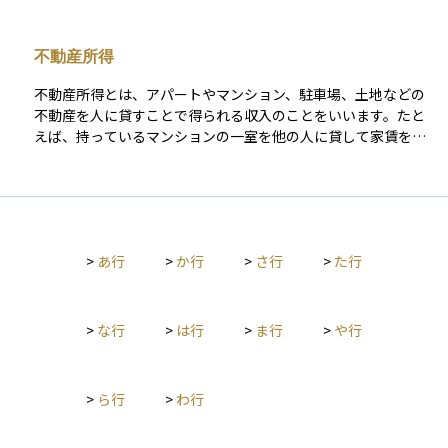
上の仕組みです。
ため、租税条約の有無や適用範囲の確認も重要です。 退職金に
確定申告をする必要がある人が確定申告をしないと加算税や延
ついては、従業員の場合は国内勤務に対応する部分が、役員の
滞税が発生する。
不動産所得
場合は全額が国内源泉所得とみなされ、20.42％で源泉徴収され
ます。なお、退職所得の選択課税制度を使えば、居住者と同様
不動産所得とは、アパートやマンション、駐車場、土地などの
に退職所得控除や1/2課税が適用され、還付を受けられることが
不動産を人に貸すことで得られる収入のことをいいます。たと
あります。 金融面では、非居住者になることで日本の銀行口座
えば、持っているマンションの一室を他の人に貸して家賃を受
や証券口座に制限がかかることがあります。多くの銀行では非
け取ると、その家賃収入が不動産所得になります。ただし、収
居住者の口座維持に制限があり、住民票を除票後に届け出を行
入から固定資産税や修繕費、管理費などの必要経費を差し引い
っていないと口座凍結のリスクもあります。証券口座の特定口
た後の利益部分が実際の「所得」として計算されます。この不
座も廃止され、一般口座への移管が必要になります。 NISA口座
動産所得は、確定申告の際に他の所得と合わせて税金の対象に
も非居住者になると原則利用できなくなります。ただし、会社
なりますので、正しく計算して申告することが大切です。
都合による海外赴任で「非課税口座継続適用届出書」を提出す
>
あ行
>
か行
>
さ行
>
た行
れば、最長5年間は非課税枠を維持可能です。この場合でも、新
規買付や積立は停止され、自己都合による移住では口座の廃止
が必要です。 また、日本と非居住者の居住国との間に租税条約
>
な行
>
は行
>
ま行
>
や行
がある場合、課税が軽減または免除されるケースもあります。
たとえば、台湾との間では、国外勤務に対応する退職手当の一
部が日本で非課税となる取り扱いがあります。 このように、非
居住者となることで税制・金融制度の適用が大きく変わりま
>
ら行
>
わ行
す。とくに高額所得者や国際的な勤務を行う方にとっては、非
居住者ステータスの活用が節税につながる一方で、税務リスク