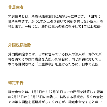
ない人は「非居住者」とされます。税務上の居住者になると、
非居住者
日本国内外の所得すべてが課税対象となり、国外で得た収入に
も日本の所得税がかかることがあります。金融取引や資産運用
非居住者とは、所得税法第2条第1項第5号に基づき、「国内に
においても、居住者か非居住者かによって課税の扱いや手続き
住所を有さず、かつ1年以上引き続いて居所を有しない個人」を
が大きく異なるため、自分の居住者区分を正確に理解しておく
指します。一般には、海外に生活の拠点を移して1年以上継続し
ことは非常に重要です。
て滞在している方、特に海外赴任や永住を前提とした移住者な
どが該当します。 非居住者になると、日本の税制や金融制度上
の取扱いが大きく変わります。税務上、日本は非居住者に対し
外国税額控除
て「国内源泉所得」のみ課税権を持ちます。たとえば、日本国
内勤務に対応する給与や賞与は国内源泉所得とされ、15.315％
外国税額控除とは、日本に住んでいる個人や法人が、海外で所
の税率で源泉徴収されます。非居住者は住民税や累進課税の対
得を得てその国で税金を支払った場合に、同じ所得に対して日
象外であるため、金額にかかわらずこの定率で課税が完結し、
本でも課税される「二重課税」を避けるために、日本で支払う
原則として確定申告も不要です。 この仕組みを活用すれば、高
税金からその分を差し引くことができる制度のことをいいま
額報酬を受け取る場合でも、居住者の最大55％課税に比べて大
す。たとえば、外国株式の配当金を受け取った際に、外国で源
幅に税負担を抑えられる可能性があります。ただし、非居住者
泉徴収された税金がある場合、その金額を一定の計算に基づい
として認められるには、住民票の除票だけでなく、生活拠点・
確定申告
て日本の所得税や法人税から控除することができます。この制
勤務実態・業務の指示系統などから総合的に実態が判断されま
度を利用することで、国際的な投資やビジネスを行う際の税負
す。租税回避とみなされないよう、恒久的施設（PE）課税や居
確定申告とは、1月1日から12月31日までの所得を計算して翌年
担を適正に調整できるようになります。ただし、控除できる金
住国側での課税リスクにも留意が必要です。 一方、海外勤務に
の2月16日から3月15日に申告し、納税する手続き。多くの会社
額には上限があり、正確な申告と証明書類の提出が必要です。
対応する給与・賞与は国外源泉所得とされ、日本では非課税で
では年末調整を経理部がしてくれるが、確定申告をすると年末
資産運用や海外取引を行ううえで、知っておきたい重要な税務
す。報酬の支払元や雇用契約の内容によっては判断が分かれる
調整では受けられない控除を受けることができる場合もある。