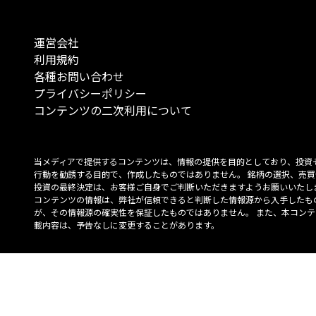
運営会社
利用規約
各種お問い合わせ
プライバシーポリシー
コンテンツの二次利用について
当メディアで提供するコンテンツは、情報の提供を目的としており、投資
行動を勧誘する目的で、作成したものではありません。 銘柄の選択、売買
投資の最終決定は、お客様ご自身でご判断いただきますようお願いいたしま
コンテンツの情報は、弊社が信頼できると判断した情報源から入手したも
が、その情報源の確実性を保証したものではありません。 また、本コンテ
載内容は、予告なしに変更することがあります。
「投資のコンシェルジュ」はMONO Investmentの登録商標です（登録商標
6527070号）。
Copyright © 2022 株式会社MONO Investment All rights reserved.