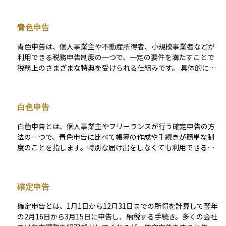
方で、事業の責任はすべて個人に帰属するため、利益も損失も
自分に直接影響します。税金面では「所得税」として課税さ
青色申告
れ、青色申告や白色申告などの制度を利用することで税負担を
軽減することも可能です。投資や資産運用を考える際には、収
青色申告は、個人事業主や不動産所得者、小規模事業者などが
入が安定しにくい特徴があるため、計画的に資産を管理するこ
利用できる税務申告制度の一つで、一定の要件を満たすことで
とが重要になります。
税務上のさまざまな特典を受けられる仕組みです。 具体的に
は、正確な帳簿を作成し、確定申告書を青色申告として提出す
ることで、最大65万円の控除（複式簿記の場合）や、赤字を最
長3年間繰り越して翌年以降の所得と相殺できる制度などが利用
白色申告
可能です。また、家族への給与を必要経費として計上できる
「青色事業専従者給与」も特徴の一つです。 青色申告を始める
白色申告とは、個人事業主やフリーランスが行う確定申告の方
には、税務署に「青色申告承認申請書」を提出する必要があり
法の一つで、青色申告に比べて帳簿の作成や手続きが簡単な制
ます。正確な記帳が求められるため、帳簿管理が重要ですが、
度のことを指します。特別な届け出をしなくても利用できるた
節税効果が高く、多くの事業主に活用されています。
め、開業して間もない人や小規模に事業を行っている人に多く
使われます。ただし、青色申告のような特別控除や赤字の繰越
などの税制上のメリットは受けられないため、節税効果は限定
確定申告
的です。初心者にとっては「簡単に申告できる代わりに節税メ
リットが少ない方法」と理解すると分かりやすいでしょう。
確定申告とは、1月1日から12月31日までの所得を計算して翌年
の2月16日から3月15日に申告し、納税する手続き。多くの会社