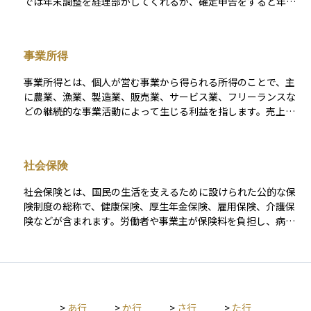
では年末調整を経理部がしてくれるが、確定申告をすると年末
調整では受けられない控除を受けることができる場合もある。
確定申告をする必要がある人が確定申告をしないと加算税や延
滞税が発生する。
事業所得
事業所得とは、個人が営む事業から得られる所得のことで、主
に農業、漁業、製造業、販売業、サービス業、フリーランスな
どの継続的な事業活動によって生じる利益を指します。売上か
ら必要経費を差し引いた残りが事業所得となり、確定申告を通
じて所得税の計算に反映されます。事業所得は、給与所得や不
動産所得と並ぶ所得区分のひとつで、青色申告や白色申告とい
社会保険
った制度を活用することで、税金の計算上有利になる場合があ
ります。 特に青色申告では、複式簿記による記帳や帳簿の保存
社会保険とは、国民の生活を支えるために設けられた公的な保
を条件に、青色申告特別控除や赤字の繰越控除などの優遇が受
険制度の総称で、健康保険、厚生年金保険、雇用保険、介護保
けられるため、税務上のメリットが大きいといえます。
険などが含まれます。労働者や事業主が保険料を負担し、病気
や高齢による収入減少、失業時の経済的支援を受けることがで
きます。社会全体でリスクを分担し、生活の安定を図る仕組み
です。 また、社会保険は万が一の備えとして機能し、資産運用
においては「公的保障の不足分をどのように補うか」を考える
前提となる存在です。
>
あ行
>
か行
>
さ行
>
た行