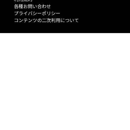
各種お問い合わせ
プライバシーポリシー
コンテンツの二次利用について
当メディアで提供するコンテンツは、情報の提供を目的としており、投資
行動を勧誘する目的で、作成したものではありません。 銘柄の選択、売買
投資の最終決定は、お客様ご自身でご判断いただきますようお願いいたしま
コンテンツの情報は、弊社が信頼できると判断した情報源から入手したも
が、その情報源の確実性を保証したものではありません。 また、本コンテ
載内容は、予告なしに変更することがあります。
「投資のコンシェルジュ」はMONO Investmentの登録商標です（登録商標
6527070号）。
Copyright © 2022 株式会社MONO Investment All rights reserved.