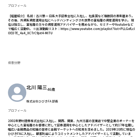
プロフィール
【経歴紹介】 名前：古川慧一 日系大手証券会社に入社し、社長賞など複数回の表彰歴あり。
その後、外資系資産運用会社にヘッドハンティングされ世界の富裕層の資産運用を学ぶ。 現
在は独立し、富裕層の方々の資産運用アドバイザーを務めながら、セミナーやYoutubeなど
で幅広く活動中。 ※出演動画リスト：https://www.youtube.com/playlist?list=PLLGxfLcl
OED7E_4a4_XCTrC9jvt4-MlTU
得意分野
北川 陽三
46歳
株式会社ひびきFA 部長
プロフィール
2002年野村證券株式会社に入社し、関西、関東、九州方面の営業店で中堅企業のオーナーを
中心とした富裕層のお客様に対して証券運用を中心としたアドバイザーとして約17年在籍し
幅広い金融商品の知識の習得と金融マーケットへの知見を深めました。2019年10月に現在の
ひびきFAに入社し、顧客利益によりコミットメントしたアドバイザーとして活動していま