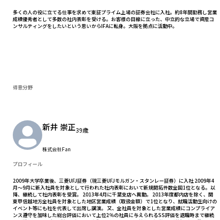
多くの人の役に立てる仕事を求めて東証プライム上場の証券会社に入社。約8年間勤務し営業
成績優秀者として多数の社内表彰を受ける。お客様の目線に立った、中立的な立場で資産コ
ンサルティングをしたいという思いからIFAに転身。大阪を拠点に活動中。
得意分野
新井 崇正
39歳
株式会社Fan
プロフィール
2009年大学卒業後、三菱UFJ証券（現三菱UFJモルガン・スタンレー証券）に入社 2009年4
月～9月に新入社員を対象として行われた社内表彰において新規開拓件数全国1位となる。以
降、継続して社内表彰を受賞。 2013年4月に千葉支店へ異動。 2013年度都内店を除く、関
東甲信越地方全社員を対象とした地区営業成績（取扱金額）で1位となり、就職活動生向けの
イベント等にも社を代表して出席し講演。 又、全社員を対象とした営業成績にコンプライア
ンス遵守を加味した総合評価において上位2％の社員に与えられるSS評価を退職時まで継続