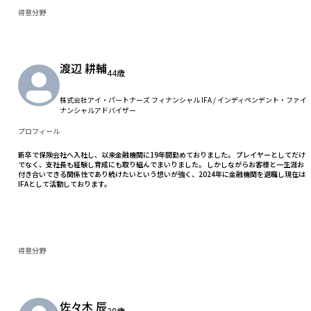
得意分野
渡辺 耕輔
44歳
株式会社アイ・パートナーズ フィナンシャル IFA / インディペンデント・ファイ
ナンシャルアドバイザー
プロフィール
新卒で保険会社へ入社し、以来金融機関に19年間勤めておりました。 プレイヤーとしてだけ
でなく、支社長も経験し育成にも取り組んでまいりました。 しかしながらお客様と一生涯お
付き合いできる関係性であり続けたいという想いが強く、2024年に金融機関を退職し現在は
IFAとして活動しております。
得意分野
佐々木 辰
38歳