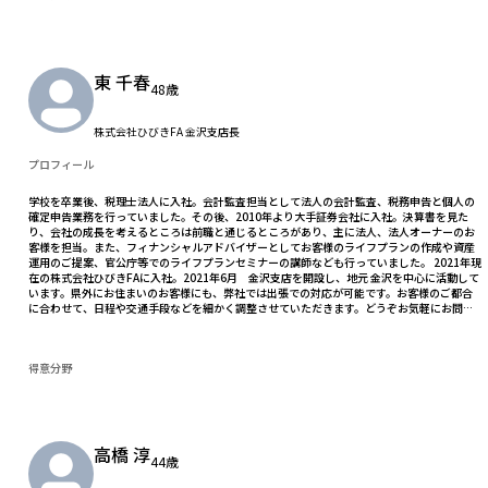
東 千春
48歳
株式会社ひびきFA 金沢支店長
プロフィール
学校を卒業後、税理士法人に入社。会計監査担当として法人の会計監査、税務申告と個人の
確定申告業務を行っていました。その後、2010年より大手証券会社に入社。決算書を見た
り、会社の成長を考えるところは前職と通じるところがあり、主に法人、法人オーナーのお
客様を担当。また、フィナンシャルアドバイザーとしてお客様のライフプランの作成や資産
運用のご提案、官公庁等でのライフプランセミナーの講師なども行っていました。 2021年現
在の株式会社ひびきFAに入社。2021年6月 金沢支店を開設し、地元 金沢を中心に活動して
います。県外にお住まいのお客様にも、弊社では出張での対応が可能です。お客様のご都合
に合わせて、日程や交通手段などを細かく調整させていただきます。どうぞお気軽にお問い
合わせくださいませ
得意分野
高橋 淳
44歳