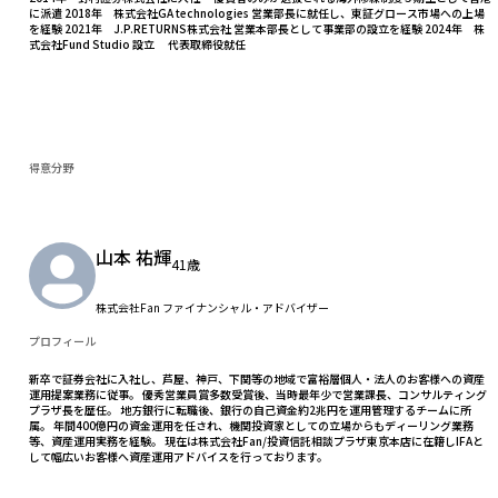
に派遣 2018年 株式会社GA technologies 営業部長に就任し、東証グロース市場への上場
を経験 2021年 J.P.RETURNS株式会社 営業本部長として事業部の設立を経験 2024年 株
式会社Fund Studio 設立 代表取締役就任
得意分野
山本 祐輝
41歳
株式会社Fan ファイナンシャル・アドバイザー
プロフィール
新卒で証券会社に入社し、芦屋、神戸、下関等の地域で富裕層個人・法人のお客様への資産
運用提案業務に従事。 優秀営業員賞多数受賞後、当時最年少で営業課長、コンサルティング
プラザ長を歴任。 地方銀行に転職後、銀行の自己資金約2兆円を運用管理するチームに所
属。 年間400億円の資金運用を任され、機関投資家としての立場からもディーリング業務
等、資産運用実務を経験。 現在は株式会社Fan/投資信託相談プラザ東京本店に在籍しIFAと
して幅広いお客様へ資産運用アドバイスを行っております。