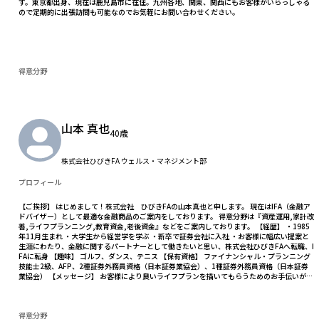
す。東京都出身、現在は鹿児島市に在住。九州各地、関東、関西にもお客様がいらっしゃる
ので定期的に出張訪問も可能なのでお気軽にお問い合わせください。
得意分野
山本 真也
40歳
株式会社ひびきFA ウェルス・マネジメント部
プロフィール
【ご挨拶】 はじめまして！株式会社 ひびきFAの山本真也と申します。 現在はIFA（金融ア
ドバイザー）として最適な金融商品のご案内をしております。 得意分野は『資産運用,家計改
善,ライフプランニング,教育資金,老後資金』などをご案内しております。 【経歴】 ・1985
年11月生まれ ・大学生から経営学を学ぶ ・新卒で証券会社に入社 ・お客様に幅広い提案と
生涯にわたり、金融に関するパートナーとして働きたいと思い、株式会社ひびきFAへ転職、I
FAに転身 【趣味】 ゴルフ、ダンス、テニス 【保有資格】 ファイナンシャル・プランニング
技能士2級、AFP、2種証券外務員資格（日本証券業協会）、1種証券外務員資格（日本証券
業協会） 【メッセージ】 お客様により良いライフプランを描いてもらうためのお手伝いがで
きるように尽力いたします！
得意分野