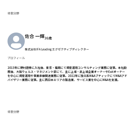
得意分野
佐合 一輝
36歳
株式会社IFA Leading エグゼクティブディレクター
プロフィール
2013年に野村證券に入社後、東京・福岡にて資産運用コンサルティング業務に従事。本社勤
務後、大阪ウェルス・マネジメント部にて、主に上場・非上場企業オーナーやExitオーナー
を中心に資産運用や事業承継関連業務に従事。2022年に独立系M&AブティックにてM&Aアド
バイザリー業務に従事。主に西日本エリアの製造業、サービス業を中心にM&Aを支援。
得意分野