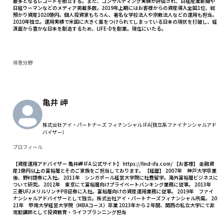
最多となるレコードを樹立する。また、コンサルティング実績が評価され、日経産業新聞や
日経ウーマンなどのメディア掲載多数。2019年上期にはお客様からの資産導入全国1位、総
預かり資産1020億円。個人投資家もちろん、著名な学校法人や宗教法人などの運用も担当。
2020年独立。運用実績で米国に大きく差をつけられてしまっている日本の現状を打破し、経
済面から豊かな日本を創造するため、LIFE-Dを創業。現在にいたる。
得意分野
亀井 岬
株式会社アイ・パートナーズ フィナンシャル IFA(独立系ファイナンシャルアド
バイザー）
プロフィール
【資産運用アドバイザー 亀井岬 IFA 公式サイト】 https://find-ifa.com/ 【お客様】 金融資
産1億円以上の富裕層とそのご家族をご担当しております。 【経歴】 2007年 神戸大学卒業
後、野村證券に入社。 2011年 シンガポール経営大学院に社費留学。海外富裕層ビジネスに
ついて研究。 2012年 東京にて富裕層向けプライベートバンキング業務に従事。 2013年
三菱UFJメリルリンチPB証券に入社。富裕層向けの資産運用業務に従事。 2019年 ファイ
ナンシャルアドバイザーとして独立。株式会社アイ・パートナーズフィナンシャル所属。 20
21年 甲南大学経営大学院（MBAコース）卒業 2023年から２年間、関西の私立大学にて非
常勤講師として投資教育・ライフプランニング担当