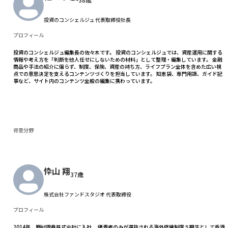
投資のコンシェルジュ 代表取締役社長
プロフィール
投資のコンシェルジュ編集長の佐々木です。 投資のコンシェルジュでは、資産運用に関する
情報や考え方を「判断を他人任せにしないための材料」として整理・編集しています。 金融
商品や手法の紹介に偏らず、制度、保険、資産の持ち方、ライフプラン全体を含めた広い視
点での意思決定を支えるコンテンツづくりを担当しています。 知恵袋、専門用語、ガイド記
事など、サイト内のコンテンツ全般の編集に携わっています。
得意分野
忰山 翔
37歳
株式会社ファンドスタジオ 代表取締役
プロフィール
2014年 野村證券株式会社に入社 優責者のみが選抜される海外修練制度５期生として香港