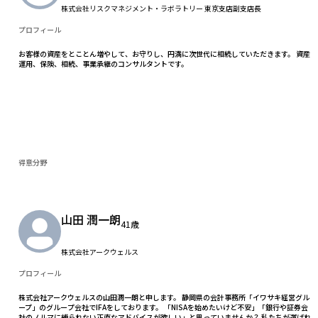
株式会社リスクマネジメント・ラボラトリー 東京支店副支店長
プロフィール
お客様の資産をとことん増やして、お守りし、円満に次世代に相続していただきます。 資産
運用、保険、相続、事業承継のコンサルタントです。
得意分野
山田 潤一朗
41歳
株式会社アークウェルス
プロフィール
株式会社アークウェルスの山田潤一朗と申します。 静岡県の会計事務所「イワサキ経営グル
ープ」のグループ会社でIFAをしております。 「NISAを始めたいけど不安」「銀行や証券会
社のノルマに縛られない正直なアドバイスが欲しい」と思っていませんか？ 私たちが選ばれ