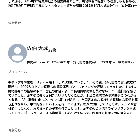
して獲得。 2014年に従業員組合の副委員長として、現場兼任で経営との橋渡し役も務める。
2017年9月三菱UFJモルガン・スタンレー証券を退職 2017年10月株式会社Fan（本社富山
県）と業務委託契約 現在に至る
得意分野
佐伯 大成
37歳
株式会社Fan 2013年～2021年 野村證券株式会社 2021年～ 株式会社Fan
プロフィール
専修大学を卒業後、サッカー選手として活動していました。その後、野村證券の富山支店に
勤務し、1000名以上のお客様への資産運用コンサルティングを経験してきました。 しかし、
野村證券での経験の中で、会社の都合によって長期的な関係を築けないことに違和感を感じ
ていました。お客様に長くお付き合いいただくことが、本当の意味での信頼関係につながる
と考え、IFAに転職しました。今では富山を拠点に、全国各地のお客様との長期的な関係を築
き上げながら、中立的なアドバイスを行っています。 私が大切にしているのは、ノルマや会
社都合ではなく、お客様本位の提案を行うことです。お客様のご状況やライフプランを考慮
した上で、ゴールベースによる資産運用を心掛けています。お客様の将来を共に考えるパー
トナーとしての役割を果たしていければと考えています。
得意分野