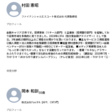
村田 憲昭
ファイナンシャルエスコート株式会社 代表取締役
プロフィール
金融キャリア15年です。投資家側（リテール部門）と企業側（投資銀行部門）を経験してお
り証券市場を多角的に見てきました。2018年にIFA（独立型金融アドバイザー）として独
立。3年連続10億円以上のご資産のお預かりを頂いております。 ■主なサービス ①資産運用
②個人資産×法人財務の伴走型顧問 ③投資教育 ■経歴 野村證券(PB・投資銀行TMT)→金融
ベンチャー(IFA×保険×不動産)→MBOにてオーナー経営者。 ■メディア実績等 日本人の
「もっと早く知りたかった」をなくす活動を行っております。 ・書籍「カネなしアラサー
おふたりさまぐらし~健康で文化的な老後のための資産形成物語~」（講談社）2020年7月 ・
TVドラマ「JKからやり直すシルバープラン」（テレビ東京）2021年11月 ・TVドラマ「三
千円のつかい方」（フジ系列）2023年1月
得意分野
岡本 和訓
38歳
株式会社Fan IFA【AFP、CMTA®】
プロフィール