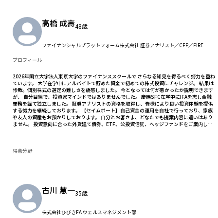
高橋 成壽
48歳
ファイナンシャルプラットフォーム株式会社 証券アナリスト／CFP／FIRE
プロフィール
2026年国立大学法人東京大学のファイナンススクールで さらなる知見を得るべく努力を重ね
ています。 大学在学中にアルバイトで貯めた資金で初めての株式投資にチャレンジ。 結果は
惨敗。個別株式の選定の難しさを痛感しました。 今となっては何が悪かったか説明できます
が、 自分目線で、投資家マインドではありませんでした。 慶應SFC在学中にIFAを志し金融
業務を経て独立しました。 証券アナリストの資格を取得し、皆様により良い投資体験を提供
する努力を継続しております。 【セイムボート】自己資金の運用を自社で行っており、家族
や友人の資産もお預かりしております。 自分とお客さま、どなたでも提案内容に違いはあり
ません。 投資意向に合った外貨建て債券、ETF、公投資信託、ヘッジファンドをご案内して
おります。 資産運用の知見がなく、金融機関からの提案に不安を抱いている方はお役に立て
ると考えております。
得意分野
古川 慧一
35歳
株式会社ひびきFA ウェルスマネジメント部