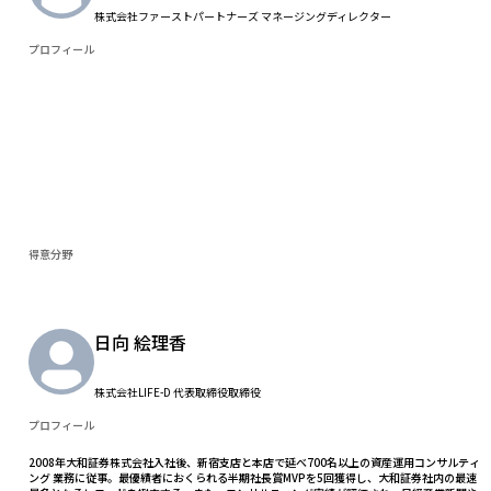
株式会社ファーストパートナーズ マネージングディレクター
プロフィール
得意分野
日向 絵理香
株式会社LIFE-D 代表取締役取締役
プロフィール
2008年大和証券株式会社入社後、新宿支店と本店で延べ700名以上の資産運用コンサルティ
ング 業務に従事。最優績者におくられる半期社長賞MVPを5回獲得し、大和証券社内の最速