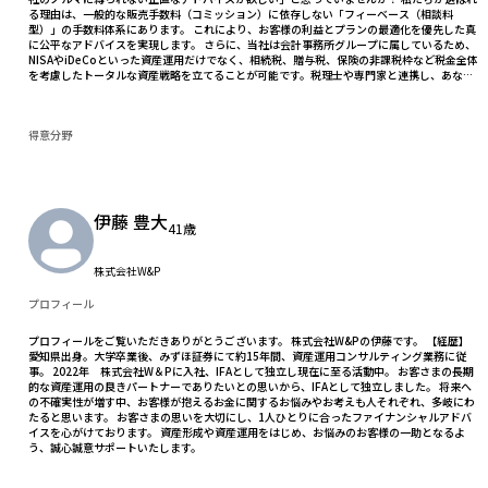
る理由は、一般的な販売手数料（コミッション）に依存しない「フィーベース（相談料
型）」の手数料体系にあります。 これにより、お客様の利益とプランの最適化を優先した真
に公平なアドバイスを実現します。 さらに、当社は会計事務所グループに属しているため、
NISAやiDeCoといった資産運用だけでなく、相続税、贈与税、保険の非課税枠など税金全体
を考慮したトータルな資産戦略を立てることが可能です。税理士や専門家と連携し、あなた
だけの最適なプランを導き出します。 オンライン相談も可能です。まずは無料相談で、あな
たの資産の悩みを教えて下さい。
得意分野
伊藤 豊大
41歳
株式会社W&P
プロフィール
プロフィールをご覧いただきありがとうございます。 株式会社W&Pの伊藤です。 【経歴】
愛知県出身。大学卒業後、みずほ証券にて約15年間、資産運用コンサルティング業務に従
事。 2022年 株式会社W＆Pに入社、IFAとして独立し現在に至る活動中。 お客さまの長期
的な資産運用の良きパートナーでありたいとの思いから、IFAとして独立しました。 将来へ
の不確実性が増す中、お客様が抱えるお金に関するお悩みやお考えも人それぞれ、多岐にわ
たると思います。 お客さまの思いを大切にし、1人ひとりに合ったファイナンシャルアドバ
イスを心がけております。 資産形成や資産運用をはじめ、お悩みのお客様の一助となるよ
う、誠心誠意サポートいたします。