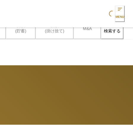
Loading...
MENU
保険

保険

M&A
検索する
(貯蓄)
(掛け捨て)