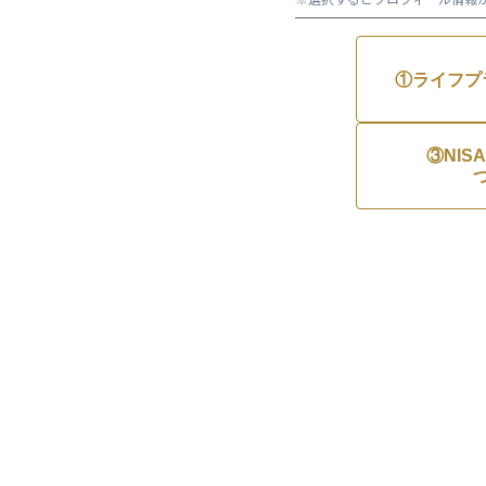
①ライフプ
③NIS