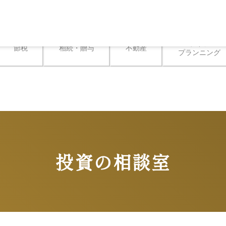
ライフ

節税
相続・贈与
不動産
プランニング
投資の相談室