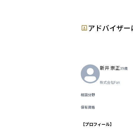
A
アドバイザー
新井 崇正
39
歳
株式会社Fan
相談分野
保有資格
【プロフィール】