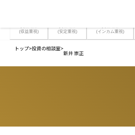
資産運用

資産運用

資産運用

(収益重視)
(安定重視)
(インカム重視)
トップ
>
投資の相談室
>
新井 崇正