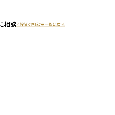
dviso
に相談
<
投資の相談室
一覧に戻る