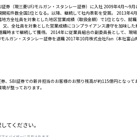
FJ証券（現三菱UFJモルガン・スタンレー証券）に入社 2009年4月～
開拓件数全国1位となる。以降、継続して社内表彰を受賞。 2013年4月に
越地方全社員を対象とした地区営業成績（取扱金額）で1位となり、就
。 又、全社員を対象とした営業成績にコンプライアンス遵守を加味した
退職時まで継続して獲得。 2014年に従業員組合の副委員長として、現
UFJモルガン・スタンレー証券を退職 2017年10月株式会社Fan（本社富
天証券、SBI証券での新井担当のお客様のお預り残高が約115億円となっ
環境が整っております。
択してください。
がアドバイザーに共有されます。