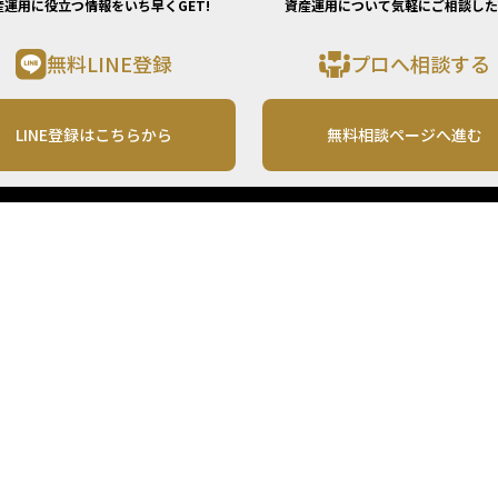
産運用に役立つ情報をいち早くGET!
資産運用について気軽にご相談した
無料LINE登録
プロへ相談する
LINE登録はこちらから
無料相談ページへ進む
運営会社
利用規約
各種お問い合わせ
株式会社MONO Investment
プライバシーポリシー
コンテンツの二次利用
ンテンツは、情報の提供を目的としており、投資その他の行動を勧誘する目的で、作