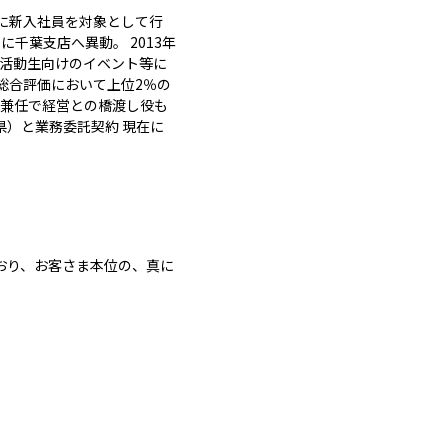
9月に新入社員を対象として行
千葉支店へ異動。 2013年
職活動生向けのイベント等に
総合評価において上位2％の
場兼任で経営との橋渡し役も
山県）と業務委託契約 現在に
ており、お客さま本位の、真に