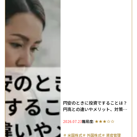
円安のときに投資ですることは？
円高との違いやメリット、対策を
徹底解説
2026.07.23
難易度:
＃
米国株式
＃
外国株式
＃
資産管理