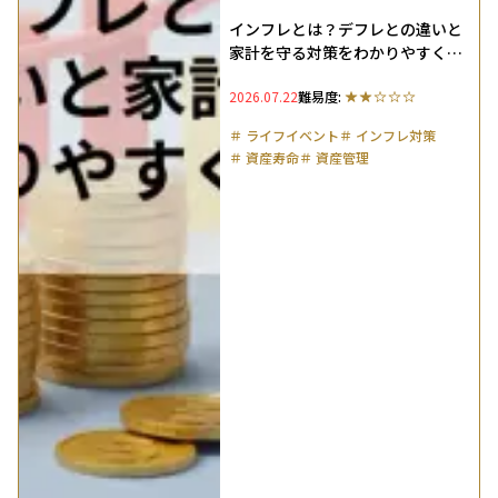
インフレとは？デフレとの違いと
家計を守る対策をわかりやすく解
説
2026.07.22
難易度:
＃
ライフイベント
＃
インフレ対策
＃
資産寿命
＃
資産管理