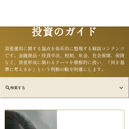
Lo
投資のガイド
資産運用に関する論点を体系的に整理する解説コンテンツ
です。金融商品・投資手法、税制、年金、社会保障、保険
Guide
など、資産形成に関わるテーマを横断的に扱い、「何を基
準に考えるか」という判断の軸を明確にします。
検索する