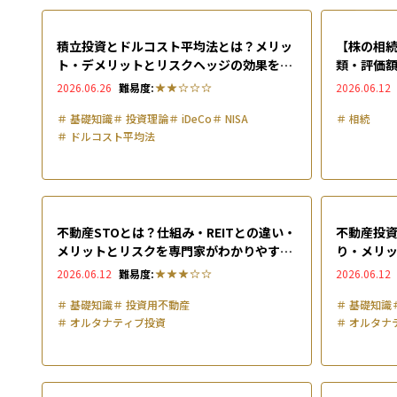
積立投資とドルコスト平均法とは？メリッ
【株の相続
ト・デメリットとリスクヘッジの効果をシ
類・評価
ミュレーションで検証
解説
2026.06.26
難易度:
2026.06.12
＃
基礎知識
＃
投資理論
＃
iDeCo
＃
NISA
＃
相続
＃
ドルコスト平均法
不動産STOとは？仕組み・REITとの違い・
不動産投資
メリットとリスクを専門家がわかりやすく
り・メリ
解説
やすく解
2026.06.12
難易度:
2026.06.12
＃
基礎知識
＃
投資用不動産
＃
基礎知識
＃
オルタナティブ投資
＃
オルタナ