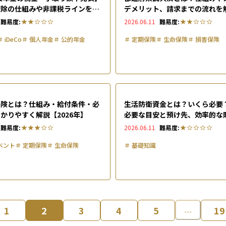
控除の仕組みや非課税ラインをわ
デメリット、請求までの流れを
く解説
難易度:
2026.06.11
難易度:
＃
iDeCo
＃
個人年金
＃
公的年金
＃
定期保険
＃
生命保険
＃
損害保険
保険とは？仕組み・給付条件・必
生活防衛資金とは？いくら必要
かりやすく解説【2026年】
必要な目安と預け先、効率的な
底解説
難易度:
2026.06.11
難易度:
ベント
＃
定期保険
＃
生命保険
＃
基礎知識
1
2
3
4
5
19
...