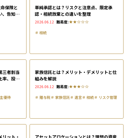
生命保険と
単純承認とは？リスクと注意点、限定承
い、告知義
認・相続放棄との違いを整理
2026.06.12
難易度:
＃
相続
第三者割当
家族信託とは？メリット・デメリットと仕
化率、投資
組みを解説
2026.06.12
難易度:
主優待
＃
贈与税
＃
家族信託
＃
遺言
＃
相続
＃
リスク管理
メリット・
アセットアロケーションとは？理想の資産