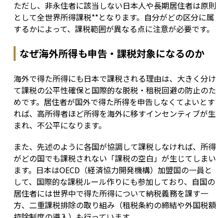
ただし、非永住者に該当しない日本人や長期居住者は原則
として全世界所得課税**となります。自分がどの区分に属
するかによって、課税範囲が異なる点に注意が必要です。
なぜ海外所得も申告・課税対象になるのか
海外で得た所得にも日本で課税される理由は、大きく分け
て課税の公平性確保と国際的な脱税・租税回避の防止のた
めです。居住者が国外で得た所得を申告しなくてよいとす
れば、高所得者ほど所得を海外に移すインセンティブが生
まれ、不公平になります。
また、先述のように各国が協調して課税しなければ、所得
がどの国でも課税されない「課税の空白」が生じてしまい
ます。日本はOECD（経済協力開発機構）加盟国の一員と
して、国際的な課税ルール作りにも参加しており、自国の
居住者には世界中で得た所得について納税義務を課す一
方、二重課税排除の取り組み（租税条約の締結や外国税額
控除制度の導入）も行っています。