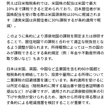
例えば日米租税条約では、米国株の配当は米国で最大
10％まで課税できると定められており、日本居住者が米
国株配当を受け取る際は米国源泉税は10％に軽減されま
す（通常米国は非居住者に30％課税するが条約適用で軽
減）。
このように条約により源泉地国の課税を限定または排除す
ることで、居住地国での課税と合わせて適正な税負担とな
るよう調整が図られます。所得種類によっては一方の国の
みが課税できるとする条約規定（例：年金や不動産所得の
取り扱いなど）もあります。
日本は米国、英国、中国など主要国を含む約60か国超と
租税条約を締結しており、投資や雇用による所得について
二重課税の回避措置を講じています。条約適用を受けるに
は所定の届出（租税条約に関する届出書や居住者証明書の
提出など）が必要ですが、適用されれば源泉徴収税率の引
下げや免除が受けられるため、海外から所得を得る際はま
ず条約による軽減措置を検討することが重要です。