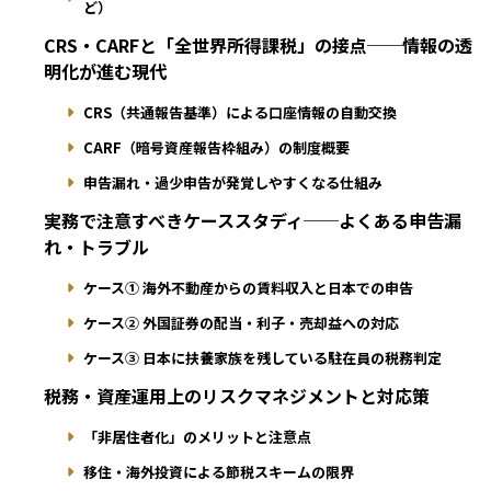
ど）
CRS・CARFと「全世界所得課税」の接点──情報の透
明化が進む現代
CRS（共通報告基準）による口座情報の自動交換
CARF（暗号資産報告枠組み）の制度概要
申告漏れ・過少申告が発覚しやすくなる仕組み
実務で注意すべきケーススタディ──よくある申告漏
れ・トラブル
ケース① 海外不動産からの賃料収入と日本での申告
ケース② 外国証券の配当・利子・売却益への対応
ケース③ 日本に扶養家族を残している駐在員の税務判定
税務・資産運用上のリスクマネジメントと対応策
「非居住者化」のメリットと注意点
移住・海外投資による節税スキームの限界