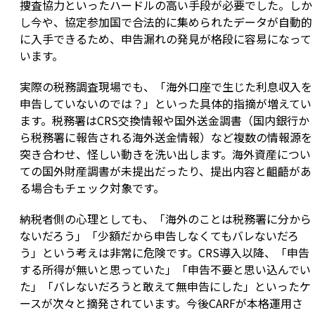
捜査協力といったハードルの高い手段が必要でした。しか
し今や、協定参加国で合法的に集められたデータが自動的
に入手できるため、申告漏れの発見が格段に容易になって
います。
実際の税務調査現場でも、「海外口座で生じた利息収入を
申告していないのでは？」といった具体的指摘が増えてい
ます。税務署はCRS交換情報や国外送金調書（国内銀行か
ら税務署に報告される海外送金情報）など複数の情報源を
突き合わせ、怪しい動きを洗い出します。海外資産につい
ての国外財産調書が未提出だったり、提出内容と齟齬があ
る場合もチェック対象です。
納税者側の心理としても、「海外のことは税務署に分から
ないだろう」「少額だから申告しなくてもバレないだろ
う」という考えは非常に危険です。CRS導入以降、「申告
する所得が無いと思っていた」「申告不要と思い込んでい
た」「バレないだろうと敢えて無申告にした」といったケ
ースが次々と摘発されています。今後CARFが本格運用さ