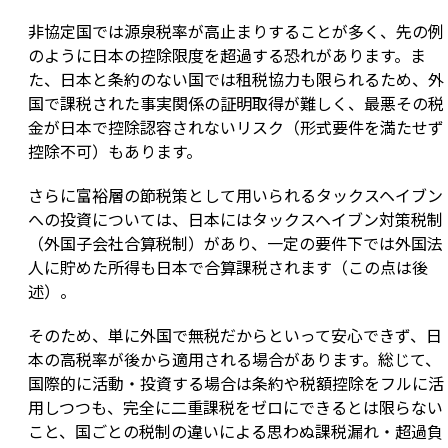
非協定国では源泉税率が高止まりすることが多く、先の例
のように日本の控除限度を超過する恐れがあります。ま
た、日本と条約のない国では租税協力も限られるため、外
国で課税された事実関係の証明取得が難しく、最悪その税
金が日本で控除認容されないリスク（形式要件を満たせず
控除不可）もあります。
さらに富裕層の節税策として用いられるタックスヘイブン
への投資については、日本にはタックスヘイブン対策税制
（外国子会社合算税制）があり、一定の要件下では外国法
人に貯めた所得も日本で合算課税されます（この点は後
述）。
そのため、単に外国で無税だからといって安心できず、日
本の高税率が後から適用される場合があります。総じて、
国際的に活動・投資する場合は条約や税額控除をフルに活
用しつつも、完全に二重課税をゼロにできるとは限らない
こと、国ごとの税制の違いによる思わぬ課税漏れ・超過負