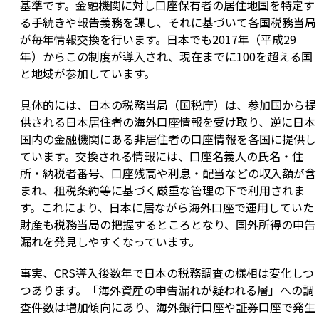
基準です。金融機関に対し口座保有者の居住地国を特定す
る手続きや報告義務を課し、それに基づいて各国税務当局
が毎年情報交換を行います。日本でも2017年（平成29
年）からこの制度が導入され、現在までに100を超える国
と地域が参加しています。
具体的には、日本の税務当局（国税庁）は、参加国から提
供される日本居住者の海外口座情報を受け取り、逆に日本
国内の金融機関にある非居住者の口座情報を各国に提供し
ています。交換される情報には、口座名義人の氏名・住
所・納税者番号、口座残高や利息・配当などの収入額が含
まれ、租税条約等に基づく厳重な管理の下で利用されま
す。これにより、日本に居ながら海外口座で運用していた
財産も税務当局の把握するところとなり、国外所得の申告
漏れを発見しやすくなっています。
事実、CRS導入後数年で日本の税務調査の様相は変化しつ
つあります。「海外資産の申告漏れが疑われる層」への調
査件数は増加傾向にあり、海外銀行口座や証券口座で発生