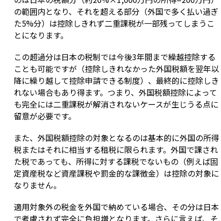
の範囲内となり、それを超える部分（外国で多く払い過ぎ
た5%分）は控除しきれず二重課税が一部残ってしまうこ
とになります。
この超過分は日本の税制では今後3年間まで繰越控除する
ことも可能ですが（控除しきれなかった外国税額を翌年以
降に繰り越して控除申請できる制度）、最終的に控除しき
れない場合もあり得ます。つまり、外国税額控除によって
も完全には二重課税が解消されないケースが生じうる点に
留意が必要です。
また、外国税額控除の対象となるのは基本的に外国の所得
税またはそれに相当する租税に限られます。外国で課され
た税であっても、所得に対する課税でないもの（例えば固
定資産税など資産課税や罰金的な課徴金）は控除の対象に
なりません。
適用対象外の税金を外国で納めている場合、その分は日本
で考慮されず完全に負担増となります。さらに言えば、そ