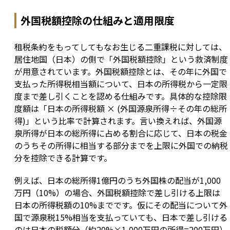
外国税額控除の仕組みと適用限度
租税条約をもってしてもなお生じる二重課税に対しては、
居住地国（日本）の側で「外国税額控除」という救済制度
が用意されています。外国税額控除とは、その年に外国で
支払った所得税相当額について、日本の所得税から一定限
度まで差し引くことを認める仕組みです。具体的な控除限
度額は「日本の所得税額 × (外国源泉所得÷その年の総所
得)」という比率で計算されます。言い換えれば、外国源
泉所得が日本の総所得に占める割合に応じて、日本の税金
のうちその所得に相当する部分までを上限に外国での納税
分を控除できる計算です。
例えば、日本の総所得1億円のうち外国株の配当が1,000
万円（10%）の場合、外国税額控除で差し引ける上限は
日本の所得税額の10%までです。仮にその配当について外
国で源泉税15%相当を支払っていても、日本で差し引ける
のは日本の税額分（約20%×1,000万円の所得=200万円）