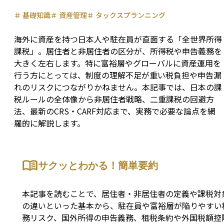
＃
基礎知識
＃
資産管理
＃
タックスプランニング
海外に資産を持つ日本人や駐在員が直面する「全世界所得
課税」。居住者と非居住者の区分が、所得税や申告義務を
大きく左右します。特に富裕層やグローバルに資産運用を
行う方にとっては、制度の理解不足が重い税負担や申告漏
れのリスクにつながりかねません。本記事では、日本の課
税ルールの全体像から非居住者戦略、二重課税の回避方
法、最新のCRS・CARF対応まで、実務で必要な論点を網
羅的に解説します。
サクッとわかる！簡単要約
本記事を読むことで、居住者・非居住者の定義や課税対
の違いといった基本から、駐在員や富裕層が陥りやすい
務リスク、国外所得の申告義務、租税条約や外国税額控