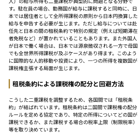
人）の給与所得も二重課税が典型的に問題となる分野で
す。駐在員の場合、勤務国が給与に課税すると同時に、日
本では居住者として全所得課税の原則から日本円換算した
給与を申告する必要が生じます。ただし給与については赴
任先と日本の間の租税条約で特別の規定（例えば短期滞在
者免税など）が置かれていることもあります。また外国人
が日本で働く場合は、日本では源泉徴収される一方で母国
でも全世界所得課税が及ぶケースがあり得ます。このよう
に国際的な人的移動や投資により、一つの所得を複数国が
課税権主張する局面が生じます。
租税条約による課税権の配分と回避方法
こうした二重課税を調整するため、各国間では「租税条
約」が結ばれています。租税条約は二国間で課税権の配分
ルールを定める協定であり、特定の所得についてどの国が
課税できるか、また課税する場合の税率上限（制限税率）
等を取り決めています。