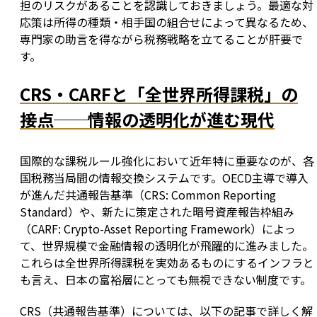
担のリスクがあることを認識しておきましょう。最適な対
応策は所得の種類・相手国の組合せによって異なるため、
専門家の助言を得ながら税務戦略を立てることが肝要で
す。
CRS・CARFと「全世界所得課税」の
接点──情報の透明化が進む現代
国際的な課税ルール強化において近年特に重要なのが、各
国税務当局間の情報交換システムです。OECD主導で導入
が進んだ共通報告基準（CRS: Common Reporting 
Standard）や、新たに策定された暗号資産報告枠組み
（CARF: Crypto-Asset Reporting Framework）によっ
て、世界規模で金融情報の透明化が飛躍的に進みました。
これらは全世界所得課税を実効あるものにするインフラと
も言え、日本の富裕層にとっても無視できない制度です。
CRS（共通報告基準）については、以下の記事で詳しく解