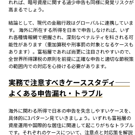
れれば、暗号資産に関する過少申告も同様に発覚リスクが
高まるでしょう。
結論として、現代の金融行政はグローバルに連携していま
す。 海外に所在する所得を日本で申告しなければ、いず
れ各種情報網で把握され、深刻なペナルティを科される可
能性があります（重加算税や刑事罰の対象となるケースも
あります）。富裕層であれば尚更に注目されやすいので、
全世界所得課税の原則を前提に正確な申告と適切な節税策
の範囲内での対応を心掛ける必要があります。
実務で注意すべきケーススタディ──
よくある申告漏れ・トラブル
海外に関わる所得で日本の申告を失念しやすいケースを、
具体的に3パターン見ていきましょう。いずれも富裕層の
資産運用や国際的な居住に関連して起こりがちなトラブル
です。それぞれのケースについて、注意点と対応策を解説