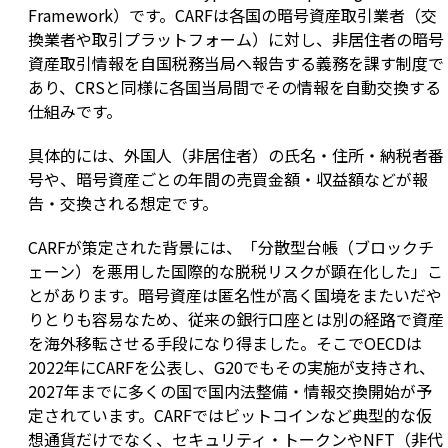
Framework）です。CARFは各国の暗号資産取引業者（交
換業者や取引プラットフォーム）に対し、非居住者の暗号
資産取引情報を自国税務当局へ報告する義務を課す制度で
あり、CRSと同様に各国当局間でその情報を自動交換する
仕組みです。
具体的には、外国人（非居住者）の氏名・住所・納税者番
号や、暗号資産ごとの年間の売買金額・収益額などが報
告・交換される想定です。
CARFが策定された背景には、「分散型台帳（ブロックチ
ェーン）を悪用した国際的な脱税リスクが顕在化した」こ
とがあります。暗号資産は匿名性が高く国境をまたいだや
りとりも容易なため、従来の銀行口座とは別の経路で資産
を海外移転させる手段になり得ました。そこでOECDは
2022年にCARFを公表し、G20でもその実施が支持され、
2027年までに多くの国で国内法整備・情報交換開始が予
定されています。CARFではビットコインなど典型的な仮
想通貨だけでなく、セキュリティ・トークンやNFT（非代