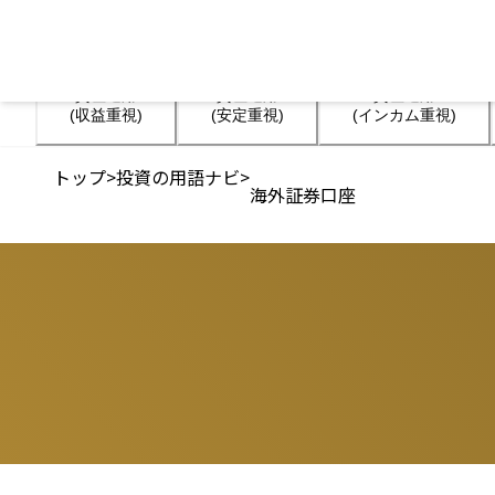
資産運用

資産運用

資産運用

(収益重視)
(安定重視)
(インカム重視)
トップ
>
投資の用語ナビ
>
海外証券口座