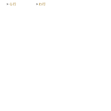
>
ら行
>
わ行