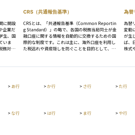
CRS（共通報告基準）
為替
関に開設
CRSとは、「共通報告基準（Common Reportin
為替
や企業だ
g Standard）」の略で、各国の税務当局同士が金
変動
学生、国
融口座に関する情報を自動的に交換するための国
が生じ
ていま
際的な制度です。これは主に、海外口座を利用し
ば、
税務対策
た税逃れや資産隠しを防ぐことを目的として、OE
株式
開設され
CD（経済協力開発機構）が提案し、多くの国が参
円と
加しています。 たとえば、日本に住んでいる人が
に投
イマン諸
海外の銀行に口座を持っている場合、その情報は
と、
が挙げら
現地の金融機関から日本の国税庁に自動的に報告
しま
で、資産
される仕組みになっています。これにより、海外
為替
>
あ行
>
か行
>
さ行
>
た行
国の税務
に資産を移してもその存在が把握されやすくな
為替
*FATC
り、適正な納税を促すことができます。投資初心
動産
国際的な情
者にとっては直接の影響は少ないかもしれません
べての
ていま
が、グローバルな資産運用やオフショア投資を考
とし
える際には知っておくべき重要なルールのひとつ
通貨
>
な行
>
は行
>
ま行
>
や行
ないよう
です。
資産
する際
に投
適切に活
クの