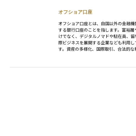
オフショア口座
オフショア口座とは、自国以外の金融機
する銀行口座のことを指します。富裕層
けでなく、デジタルノマドや駐在員、留
際ビジネスを展開する企業なども利用し
す。資産の多様化、国際取引、合法的な
（二重課税の回避）や資産保全の目的で
ることが一般的です。 主なオフショア金融センタ
ーとしては、スイス、シンガポール、ケ
島、ルクセンブルク、香港、マン島など
れます。オフショア口座を利用すること
管理の柔軟性が高まりますが、一方で各
当局による監視も強化されています。特に*
A（米国）やCRS（OECD）**に基づく
報共有の枠組みにより、透明性が向上し
す。 そのため、適切なコンプライアンス対応が求
められ、違法な脱税や資金洗浄に関与し
注意が必要です。オフショア口座を開設
は、各国の税制や規制を十分に理解し、