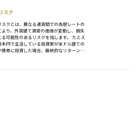
リスク
リスクとは、異なる通貨間での為替レートの
により、外貨建て資産の価値が変動し、損失
る可能性のあるリスクを指します。 たとえ
日本円で生活している投資家が米ドル建ての
や債券に投資した場合、最終的なリターンは
ドルの為替レートに大きく左右されます。仮
資先の価格が変わらなくても、円高が進む
日本円に換算した際の資産価値が目減りして
うことがあります。反対に、円安が進めば、
差益によって収益が増える場合もあります。
リスクは、外国株式、外貨建て債券、海外不
、グローバルファンドなど、外貨に関わるす
資産に存在する基本的なリスクです。 対策
ては、為替ヘッジ付きの商品を選ぶ、複数の
や地域に分散して投資する、長期的な視点で
を保有するなどの方法があります。海外資産
資する際は、リターンだけでなく、為替リス
存在も十分に理解しておくことが大切です。