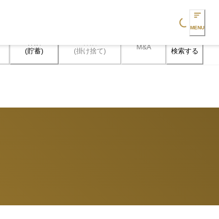
Loading...
MENU
保険

保険

M&A
検索する
(貯蓄)
(掛け捨て)