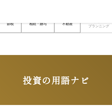
ライフ

節税
相続・贈与
不動産
プランニング
投資の用語ナビ