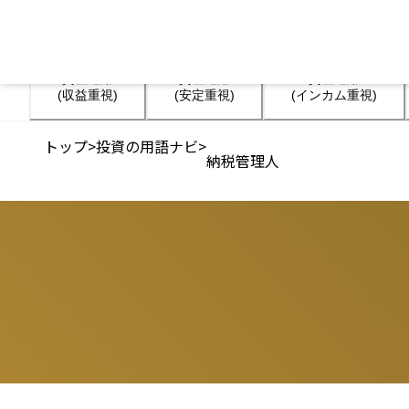
資産運用

資産運用

資産運用

(収益重視)
(安定重視)
(インカム重視)
トップ
>
投資の用語ナビ
>
納税管理人