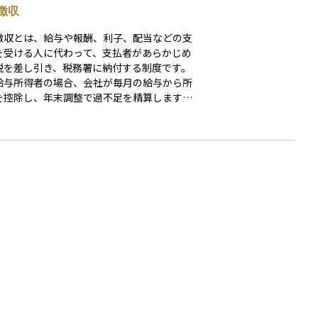
徴収
徴収とは、給与や報酬、利子、配当などの支
を受ける人に代わって、支払者があらかじめ
税を差し引き、税務署に納付する制度です。
給与所得者の場合、会社が毎月の給与から所
を控除し、年末調整で過不足を精算します。
制度の目的は、税金の徴収を確実に行い、納
の負担を軽減することです。例えば、会社員
定申告を行わずに納税が完了するケースが多
ります。ただし、個人事業主や一定の副収入
る人は、源泉徴収された金額を基に確定申告
なることがあります。 また、配当金や利
泉徴収税率は原則20.315%（所得税15.31
＋住民税5%）ですが、金融商品によって異な
合があるため、事前に確認が必要です。