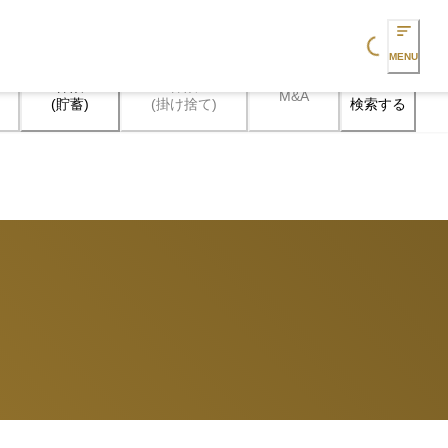
Loading...
MENU
保険

保険

M&A
検索する
(貯蓄)
(掛け捨て)