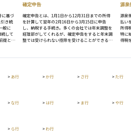
確定申告
源泉
号に基づ
確定申告とは、1月1日から12月31日までの所得
源泉
上引き続
を計算して翌年の2月16日から3月15日に申告
払い
一般に
し、納税する手続き。多くの会社では年末調整を
所得
継続して
経理部がしてくれるが、確定申告をすると年末調
特に
前提とし
整では受けられない控除を受けることができる場
得税
合もある。確定申告をする必要がある人が確定申
この
く変わり
告をしないと加算税や延滞税が発生する。
税者
「国内源
は確
ば、日本
くな
泉所得と
があ
>
あ行
>
か行
>
さ行
>
た行
ます。非居
が必要に
ため、金
子の源
、原則と
5%
る場
者の最大
>
な行
>
は行
>
ま行
>
や行
られる可能
認められ
拠点・勤
に実態が
>
ら行
>
わ行