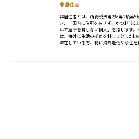
非居住者
非居住者とは、所得税法第2条第1項第5
き、「国内に住所を有さず、かつ1年以
いて居所を有しない個人」を指します。
は、海外に生活の拠点を移して1年以上
滞在している方、特に海外赴任や永住を
た移住者などが該当します。 非居住者になると、
日本の税制や金融制度上の取扱いが大き
ます。税務上、日本は非居住者に対して
泉所得」のみ課税権を持ちます。たとえ
国内勤務に対応する給与や賞与は国内源
され、15.315％の税率で源泉徴収され
住者は住民税や累進課税の対象外である
額にかかわらずこの定率で課税が完結し
して確定申告も不要です。 この仕組みを活用すれ
ば、高額報酬を受け取る場合でも、居住
55％課税に比べて大幅に税負担を抑え
性があります。ただし、非居住者として
るには、住民票の除票だけでなく、生活
務実態・業務の指示系統などから総合的