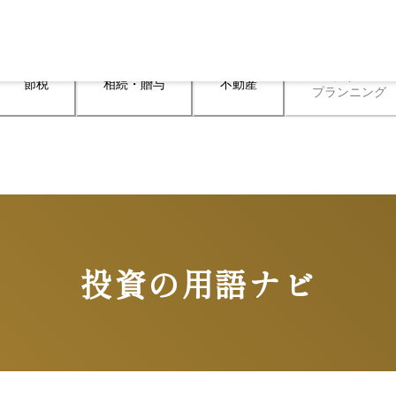
ライフ

節税
相続・贈与
不動産
プランニング
投資の用語ナビ