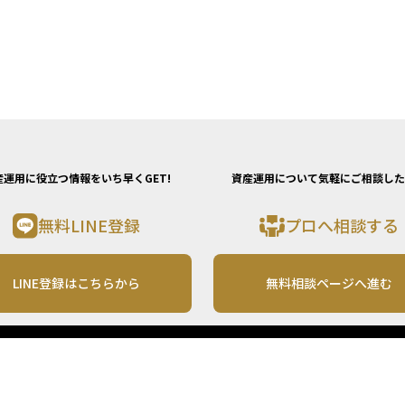
る移住で
課税が軽
たとえ
る退職手
がありま
に高額所
、非居住
産運用に役立つ情報をいち早くGET!
資産運用について気軽にご相談した
方で、税
りませ
無料LINE登録
プロへ相談する
備が不可
LINE登録はこちらから
無料相談ページへ進む