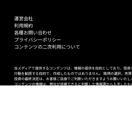
運営会社
利用規約
各種お問い合わせ
プライバシーポリシー
コンテンツの二次利用について
当メディアで提供するコンテンツは、情報の提供を目的としており、投資
行動を勧誘する目的で、作成したものではありません。 銘柄の選択、売買
投資の最終決定は、お客様ご自身でご判断いただきますようお願いいたしま
コンテンツの情報は、弊社が信頼できると判断した情報源から入手したも
が、その情報源の確実性を保証したものではありません。 また、本コンテ
載内容は、予告なしに変更することがあります。
「投資のコンシェルジュ」はMONO Investmentの登録商標です（登録商標
6527070号）。
Copyright © 2022 株式会社MONO Investment All rights reserved.