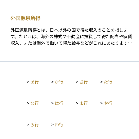
導入されることが多く、たとえば外国株式の配当金に対して
は、租税条約によって税率の上限が決まっていることがありま
す。 こうした仕組みによって、同じ所得でも本来よりも低い税
外国源泉所得
率が適用され、二重課税を防いだり、過度な税負担を避けたり
する効果があります。資産運用においては、受け取る利益に対
外国源泉所得とは、日本以外の国で得た収入のことを指しま
する実際の課税額を把握する上で重要な考え方となります。
す。たとえば、海外の株式や不動産に投資して得た配当や家賃
収入、または海外で働いて得た給与などがこれにあたります。
日本に住んでいる人は、原則として世界中で得た所得に対して
日本での課税対象となるため、外国源泉所得も申告する必要が
あります。 ただし、すでに現地で税金を払っている場合は「外
国税額控除」という仕組みを使って、二重に課税されないよう
に調整することができます。資産運用を海外にも広げる場合、
>
あ行
>
か行
>
さ行
>
た行
この仕組みや所得の種類を理解しておくことがとても大切で
す。
>
な行
>
は行
>
ま行
>
や行
>
ら行
>
わ行