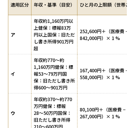
適用区分
年収・基準（目安）
ひと月の上限額（世帯
年収約1,160万円以
上健保：標報83万
252,600円＋（医療費 −
ア
円以上国保：旧ただ
842,000円）× 1 %
し書き所得901万円
超
年収約770〜約
1,160万円健保：標
167,400円＋（医療費 −
イ
報53〜79万円国
558,000円）× 1 %
保：旧ただし書き所
得600〜901万円
年収約370〜約770
万円健保：標報
80,100円＋（医療費 −
ウ
28〜50万円国保：
267,000円）× 1 %
旧ただし書き所得
210〜600万円