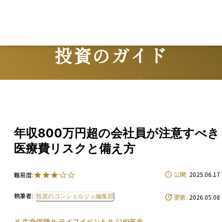
投資のガイド
Guide
年収800万円超の会社員が注意すべき
医療費リスクと備え方
公開:
2025.06.17
難易度:
執筆者:
投資のコンシェルジュ編集部
更新:
2026.05.08
＃
生命保険
＃
ライフイベント
＃
公的年金