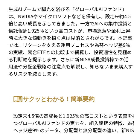
生成AIブームで脚光を浴びる「グローバルAIファンド」
は、NVIDIAやマイクロソフトなどを保有し、設定来約4.5
倍と高い成長を示してきました。一方でAIへの集中投資と
信託報酬1.925％という高コストが、市場急落や金利上昇
時に大きな値動きを招く点は見落とされがちです。本記事
では、リターンを支える運用プロセスや為替ヘッジ差9％
の実績、競合ETFとの比較まで網羅し、投資適性を見極め
る判断軸を提示します。さらに新NISA成長投資枠での活
用法や分配金戦略の注意点も解説し、知らないまま購入す
るリスクを減らします。
サクッとわかる！簡単要約
設定来4.5倍の高成長と1.925％の高コストという表裏を
つグローバルAIファンドの実力を、組入銘柄の特徴、為
ヘッジ差9％のデータ、分配型と無分配型の違い、新NIS