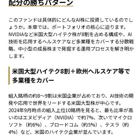
配分の勝ちパターン
このファンドは具体的にどんなAI株に投資しているのでし
ょうか。本章では、ポートフォリオの核心に迫ります。
NVIDIAなど米国大型ハイテク株が8割を占める構成や、AI
技術を応用するヘルスケアなど多業種をカバーする分散戦
略、中小型の成長株まで発掘する運用プロセスを解き明か
します。
米国大型ハイテク8割＋欧州ヘルスケア等で
多業種をカバー
組入銘柄の約8〜9割は米国企業が占めており、AI技術の開
発や応用で世界をリードする米国大型株が中心です。
2024年9月時点の組入上位10銘柄を見ると、最も比率が高
いのはエヌビディア（NVIDIA）で約7%、次いでマイクロ
ソフト（約6%）、ブロードコム（約5%）、テスラ（約
4%）など、米国のハイテク企業が並んでいます。