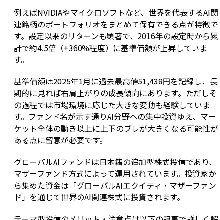
例えばNVIDIAやマイクロソフトなど、世界を代表するAI関
連銘柄のポートフォリオをまとめて保有できる点が特徴で
す。設定以来のリターンも顕著で、2016年の設定時から累
計で約4.5倍（+360%程度）に基準価額が上昇していま
す。
基準価額は2025年1月に過去最高値51,438円を記録し、長
期的に見れば右肩上がりの成長傾向にあります。ただしそ
の過程では市場環境に応じた大きな変動も経験していま
す。ファンド名が示す通りAI分野への集中投資ゆえ、マー
ケット全体の動き以上に上下のブレが大きくなる可能性が
ある点に留意が必要です。
グローバルAIファンドは日本籍の追加型株式投信であり、
マザーファンド方式によって運用されています。投資家か
ら集めた資金は「グローバルAIエクイティ・マザーファン
ド」を通じて世界のAI関連株式に投資されます。
テーマ型投信のメリット・注意点は以下の記事で詳しく解