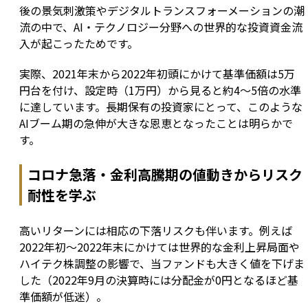
後の景気刺激策やデジタルトランスフォーメーションの潮
流の中で、AI・テクノロジー分野への世界的な投資資金流
入が起こったためです。
実際、2021年末から2022年初頭にかけて基準価額は5万
円台を付け、設定時（1万円）から見ると約4〜5倍の水準
に達しています。長期保有の投資家にとって、このような
AIブーム期の急伸が大きな恩恵となったことは明らかで
す。
コロナ急落・金利高騰期の値動きからリスク
耐性を学ぶ
高いリターンには相応の下落リスクも伴います。例えば
2022年初〜2022年末にかけては世界的な金利上昇局面や
ハイテク株調整の影響で、当ファンドも大きく値を下げま
した（2022年9月の決算時には分配金が0円となるほど基
準価額が低迷）。