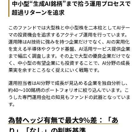
中小型“生成AI銘柄”まで拾う運用プロセスで
超過リターンを追求
このファンドでは大型株と中小型株を二本柱としてAIテー
マの投資機会を追求するアクティブ運用を行っています。
運用陣はAI技術に強みを持つ企業だけでなく、AIの実用化
を支える半導体やクラウド基盤、AI活用サービス提供企業
まで幅広く調査します。その上で大型の優良企業だけでな
く、中小型の有望企業にも投資することで、AI分野の成長
果実を余すところなく捉えにいく戦略です。
運用担当者はAI分野で成長が見込める企業を独自分析し、
約40〜100銘柄のポートフォリオに絞り込んでいます。こ
うした専門運用会社の知見もファンドの武器となっていま
す。
為替ヘッジ有無で最大9％差：「あ
り」「なし」の判断基準