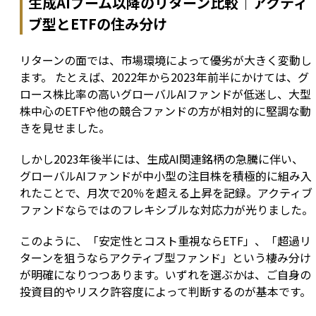
生成AIブーム以降のリターン比較｜アクティ
ブ型とETFの住み分け
リターンの面では、市場環境によって優劣が大きく変動し
ます。 たとえば、2022年から2023年前半にかけては、グ
ロース株比率の高いグローバルAIファンドが低迷し、大型
株中心のETFや他の競合ファンドの方が相対的に堅調な動
きを見せました。
しかし2023年後半には、生成AI関連銘柄の急騰に伴い、
グローバルAIファンドが中小型の注目株を積極的に組み入
れたことで、月次で20％を超える上昇を記録。アクティブ
ファンドならではのフレキシブルな対応力が光りました。
このように、「安定性とコスト重視ならETF」、「超過リ
ターンを狙うならアクティブ型ファンド」という棲み分け
が明確になりつつあります。いずれを選ぶかは、ご自身の
投資目的やリスク許容度によって判断するのが基本です。