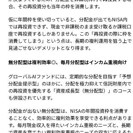
合、その再投資分も当年の枠を消費します。
仮に年間枠を使い切っていると、分配金が出てもNISA内
では再投資できず、現金で非課税のまま受け取るか課税口
座で再投資するしかありません。この「再投資の際に枠を
消費してしまう」という点は、長期の複利運用を狙う上で
見過ごせないデメリットとなり得ます。
無分配型は複利効率◎、毎月分配型はインカム重視向け
グローバルAIファンドには、定期的な分配を目指す「予想
分配金提示型」のほかに、分配を極力抑えて信託財産内で
の再投資を優先する「資産成長型（無分配型）」のコース
も併設されています。
分配金が出ない無分配型は、NISAの年間投資枠を消費す
ることなく、効率的に複利効果を享受できる利点がありま
す。毎月現金収入を得たいインカム重視のニーズと、長期
で資産を育てたい複利効率重視のニーズの双方に応えるた