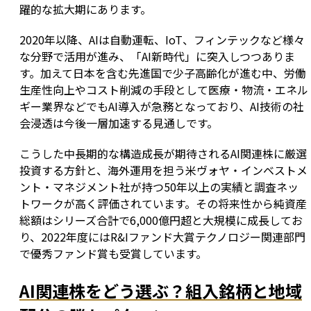
躍的な拡大期にあります。
2020年以降、AIは自動運転、IoT、フィンテックなど様々
な分野で活用が進み、「AI新時代」に突入しつつありま
す。加えて日本を含む先進国で少子高齢化が進む中、労働
生産性向上やコスト削減の手段として医療・物流・エネル
ギー業界などでもAI導入が急務となっており、AI技術の社
会浸透は今後一層加速する見通しです。
こうした中長期的な構造成長が期待されるAI関連株に厳選
投資する方針と、海外運用を担う米ヴォヤ・インベストメ
ント・マネジメント社が持つ50年以上の実績と調査ネッ
トワークが高く評価されています。その将来性から純資産
総額はシリーズ合計で6,000億円超と大規模に成長してお
り、2022年度にはR&Iファンド大賞テクノロジー関連部門
で優秀ファンド賞も受賞しています。
AI関連株をどう選ぶ？組入銘柄と地域