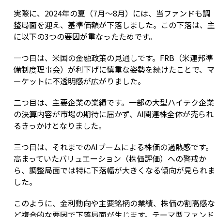
実際に、2024年の夏（7月〜8月）には、当ファンドも調
整局面を迎え、基準価額が下落しました。この下落は、主
に以下の3つの要因が重なったためです。
一つ目は、米国の金融政策の見通しです。FRB（米連邦準
備制度理事会）が利下げに慎重な姿勢を続けたことで、マ
ーケットに不透明感が広がりました。
二つ目は、主要企業の業績です。一部の大型ハイテク企業
の決算内容が市場の期待に届かず、AI関連株全体が売られ
るきっかけとなりました。
三つ目は、それまでのAIブームによる株価の過熱感です。
高まっていたバリュエーション（株価評価）への警戒か
ら、調整局面では特に下落幅が大きくなる傾向が見られま
した。
このように、金利動向や主要銘柄の業績、株価の割高感な
ど複合的な要因で下落局面が生じます。テーマ型ファンド