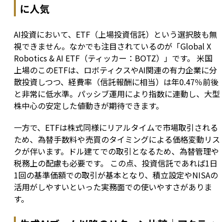
に人気
AI投資において、ETF（上場投資信託）という選択肢も無
視できません。なかでも注目されているのが「Global X 
Robotics & AI ETF（ティッカー：BOTZ）」です。 米国
上場のこのETFは、ロボティクスやAI関連の有力企業に分
散投資しつつ、経費率（信託報酬に相当）は年0.47％前後
と非常に低水準。パッシブ運用により指数に連動し、大型
株中心の安定した値動きが期待できます。
一方で、ETFは株式同様にリアルタイムで市場取引される
ため、為替手数料や売買のタイミングによる価格変動リス
クが伴います。ドル建てでの取引となるため、為替管理や
税務上の配慮も必要です。 この点、投資信託であれば1日
1回の基準価額での取引が基本となり、積立設定やNISAの
活用がしやすいといった実務面での使いやすさがありま
す。