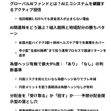
グローバルAIファンドとは？AIエコシステムを網羅す
るアクティブ投信
信託報酬1.925％でも資金流入が止まらない理由
AI関連株をどう選ぶ？組入銘柄と地域配分の勝ちパタ
ーン
米国大型ハイテク8割＋欧州ヘルスケア等で多業種をカバー
中小型“生成AI銘柄”まで拾う運用プロセスで超過リターンを
追求
為替ヘッジ有無で最大9％差：「あり」「なし」の判
断基準
円高リスクを抑えたいなら為替ヘッジありでブレ半減
円安メリットを狙う長期派は為替ヘッジなしが有利
分配金を「受け取る」か「回す」か──予想分配金提
示型の落とし穴
基準価額を保てる限り目安どおり分配、下落時はゼロも