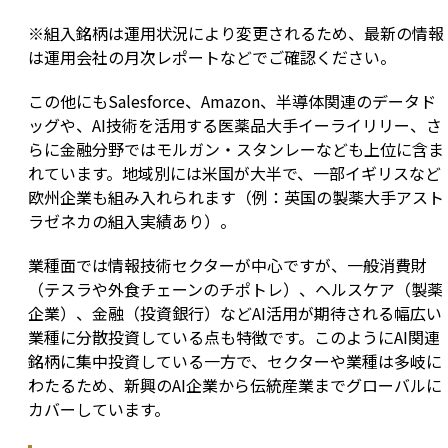
※組入銘柄は運用状況により変更されるため、最新の情報
は運用会社の月次レポートなどでご確認ください。
この他にもSalesforce、Amazon、半導体関連のデータド
ッグや、AI技術を活用する医薬品大手イーライリリー、さ
らに金融分野ではモルガン・スタンレーなども上位に含ま
れています。地域別には米国が大半で、一部イギリスなど
欧州企業も組み入れられます（例：英国の製薬大手アスト
ラゼネカの組入実績あり）。
業種面では情報技術セクターが中心ですが、一般消費財
（テスラや外食チェーンのチポトレ）、ヘルスケア（製薬
企業）、金融（投資銀行）などAI活用が期待される幅広い
業種に分散投資している点も特徴です。このようにAI関連
銘柄に集中投資している一方で、セクターや業種は多岐に
わたるため、新興のAI企業から伝統産業までグローバルに
カバーしています。