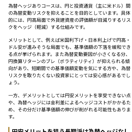
為替ヘッジありコースは、円と投資通貨（主に米ドル）間
の為替変動リスクを抑えることを目的としています。具体
的には、円高局面で外貨建資産の評価額が目減りするリス
クをヘッジ（軽減）する仕組みです。
メリットとして、例えば米国利下げ・日本利上げで円高・
ドル安が進みそうな局面でも、基準価額の下落を緩和でき
る点が挙げられます。また為替変動要因が小さくなる分、
円換算リターンのブレ（ボラティリティ）が抑えられる傾
向があり、短期間での基準価額変動を気にする方や、為替
リスクを取りたくない投資家にとっては安心感があるでし
ょう。
一方、デメリットとしては円安メリットを享受できない点
や、為替ヘッジには金利差によるヘッジコストがかかるた
め、その分だけ基準価額の伸びが削がれる可能性もありま
す。
円安メリットを狙う長期派は為替ヘッジなし