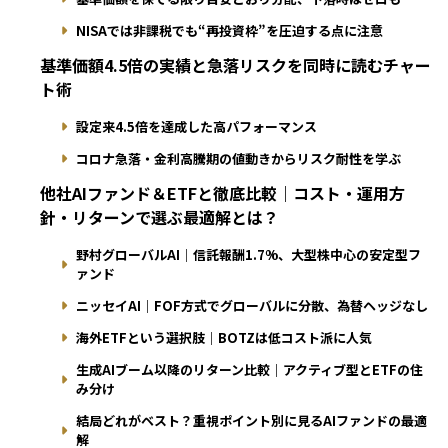
NISAでは非課税でも“再投資枠”を圧迫する点に注意
基準価額4.5倍の実績と急落リスクを同時に読むチャー
ト術
設定来4.5倍を達成した高パフォーマンス
コロナ急落・金利高騰期の値動きからリスク耐性を学ぶ
他社AIファンド＆ETFと徹底比較｜コスト・運用方
針・リターンで選ぶ最適解とは？
野村グローバルAI｜信託報酬1.7%、大型株中心の安定型フ
ァンド
ニッセイAI｜FOF方式でグローバルに分散、為替ヘッジなし
海外ETFという選択肢｜BOTZは低コスト派に人気
生成AIブーム以降のリターン比較｜アクティブ型とETFの住
み分け
結局どれがベスト？重視ポイント別に見るAIファンドの最適
解