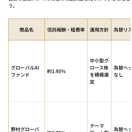
う。
商品名
信託報酬・経費率
運用方針
為替リ
中小型グ
グローバルAI
ロース株
為替ヘ
約1.93％
ファンド
を積極選
なし
定
テーマ
野村グローバ
為替ヘ