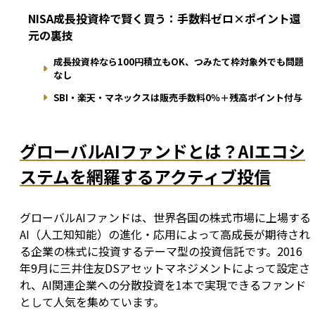
NISA成長投資枠で賢く買う：手数料ゼロ×ポイント還
元の裏技
成長投資枠なら100円積立もOK、つみたて枠対象外でも問題
なし
SBI・楽天・マネックスは販売手数料0％＋残高ポイント付与
グローバルAIファンドとは？AIエコシ
ステムを網羅するアクティブ投信
グローバルAIファンドは、世界各国の株式市場に上場する
AI（人工知知能）の進化・応用によって高成長が期待され
る企業の株式に投資するテーマ型の投資信託です。2016
年9月に三井住友DSアセットマネジメントによって設定さ
れ、AI関連企業への分散投資を1本で実現できるファンド
として人気を集めています。