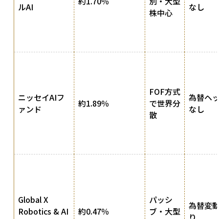
約1.70％
別・大型
ルAI
なし
株中心
FOF方式
ニッセイAIフ
為替ヘ
約1.89％
で世界分
ァンド
なし
散
Global X
パッシ
為替変
Robotics & AI
約0.47％
ブ・大型
り