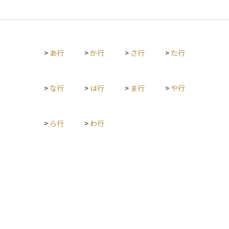
商品で長期運用し、60歳以降に年金または一時金として受け取
ります。加入には金融機関選択、口座開設、申込書類提出など
の手続きが必要です。 投資信託や定期預金、生命保険などの金
融商品で運用し、税制優遇を受けられます。積立時は掛金が全
>
あ行
>
か行
>
さ行
>
た行
額所得控除の対象となり、運用時は運用益が非課税、受取時も
一定額が非課税になるなどのメリットがあります。 一方で、証
券口座と異なり各種手数料がかかること、途中引き出しが原則
できない、というデメリットもあります。
>
な行
>
は行
>
ま行
>
や行
>
ら行
>
わ行