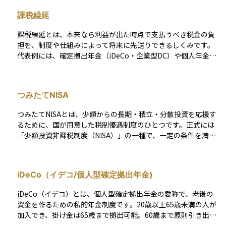
課税繰延
課税繰延とは、本来なら利益が出た時点で支払うべき税金の負
担を、制度や仕組みによって将来に先送りできるしくみです。
代表例には、確定拠出年金（iDeCo・企業型DC）や個人年金保
険、不動産の減価償却、事業用資産の買換え特例などがあり、
運用中の利益に税金がかからないことで、資産を効率よく成長
させることができます。 また、株式や投資信託の含み益につい
つみたてNISA
ても、売却するまでは課税されないため、制度によらず**結果
的に繰延効果が生じるケース**もあります。ただしこれらは税
つみたてNISAとは、少額からの長期・積立・分散投資を応援す
制上の特例ではなく、一般的な課税のタイミングに基づくもの
るために、国が用意した税制優遇制度のひとつです。正式には
です。 課税繰延を活用することで、複利効果を最大限に引き出
「少額投資非課税制度（NISA）」の一種で、一定の条件を満た
しつつ、将来の税負担をコントロールすることが可能になりま
した投資信託やETFに積立投資をすることで、その運用益や分
す。ただし、いずれ課税される前提で、出口戦略を意識した計
配金が最長20年間、非課税になります。 対象商品は金融庁が選
画的な運用が求められます。
定した長期投資にふさわしい商品に限られているため、初心者
iDeCo（イデコ/個人型確定拠出年金)
でも安心して始めやすい制度です。毎年の投資上限額が決まっ
ており、計画的に資産を育てていくのに向いています。将来の
iDeCo（イデコ）とは、個人型確定拠出年金の愛称で、老後の
資産形成を目指す人にとって、つみたてNISAは非常に有効な選
資金を作るための私的年金制度です。20歳以上65歳未満の人が
択肢のひとつです。
加入でき、掛け金は65歳まで拠出可能。60歳まで原則引き出せ
ません。 加入者は毎月の掛け金を決めて積み立て、選んだ金融