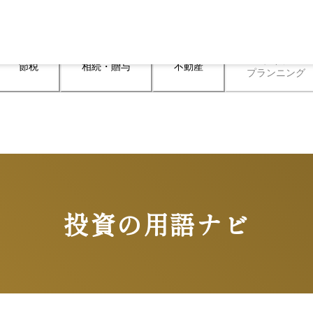
ライフ

節税
相続・贈与
不動産
プランニング
投資の用語ナビ