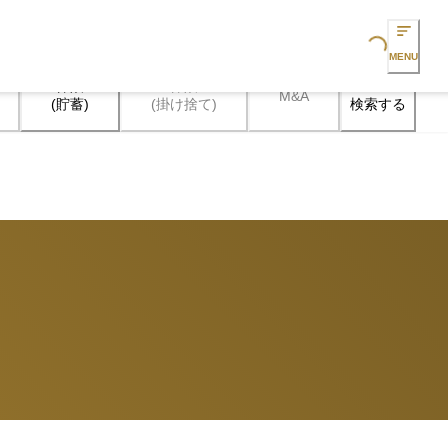
Loading...
MENU
保険

保険

M&A
検索する
(貯蓄)
(掛け捨て)