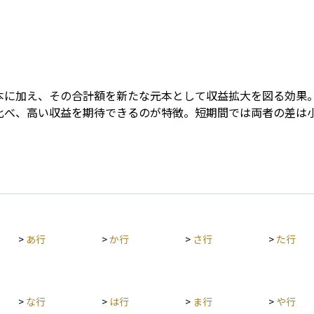
Term
本に加え、その合計額を新たな元本として収益拡大を図る効果
比べ、高い収益を期待できるのが特徴。短期間では両者の差は
>
あ行
>
か行
>
さ行
>
た行
>
な行
>
は行
>
ま行
>
や行