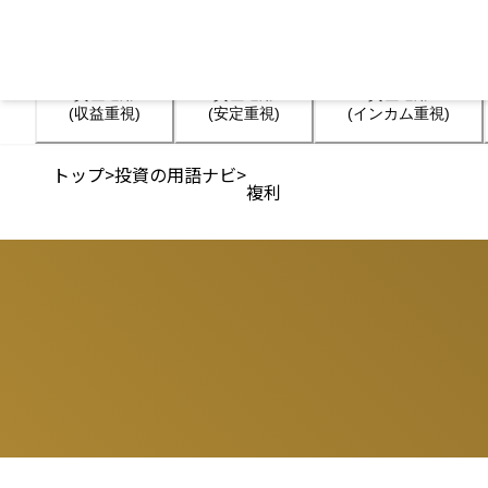
資産運用

資産運用

資産運用

(収益重視)
(安定重視)
(インカム重視)
トップ
>
投資の用語ナビ
>
複利