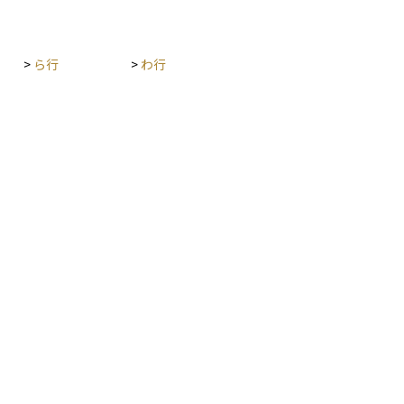
>
ら行
>
わ行