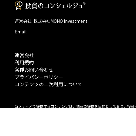
運営会社: 株式会社MONO Investment
Email:
運営会社
利用規約
各種お問い合わせ
プライバシーポリシー
コンテンツの二次利用について
当メディアで提供するコンテンツは、情報の提供を目的としており、投資
行動を勧誘する目的で、作成したものではありません。 銘柄の選択、売買
投資の最終決定は、お客様ご自身でご判断いただきますようお願いいたしま
コンテンツの情報は、弊社が信頼できると判断した情報源から入手したも
が、その情報源の確実性を保証したものではありません。 また、本コンテ
載内容は、予告なしに変更することがあります。