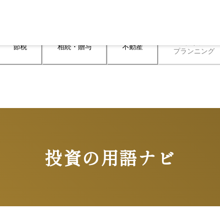
ライフ

節税
相続・贈与
不動産
プランニング
投資の用語ナビ