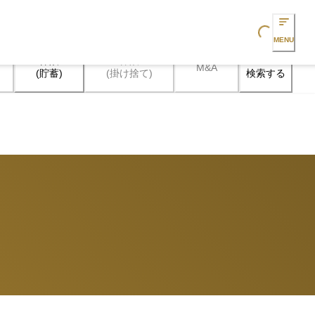
Loading...
MENU
保険

保険

M&A
検索する
(貯蓄)
(掛け捨て)