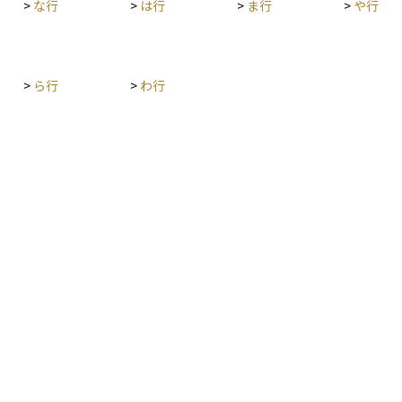
>
な行
>
は行
>
ま行
>
や行
>
ら行
>
わ行