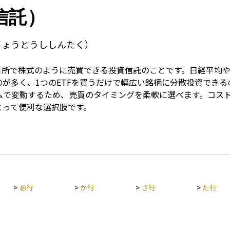
Term
信託）
じょうとうししんたく）
引所で株式のように売買できる投資信託のことです。日経平均やS
が多く、1つのETFを買うだけで幅広い銘柄に分散投資でき
ムで変動するため、売買のタイミングを柔軟に選べます。コス
とって便利な選択肢です。
>
あ行
>
か行
>
さ行
>
た行