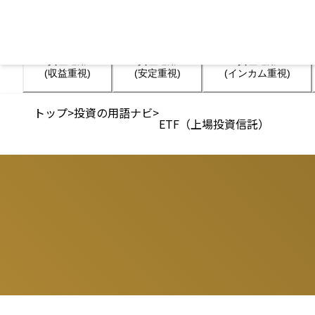
資産運用

資産運用

資産運用

(収益重視)
(安定重視)
(インカム重視)
トップ
>
投資の用語ナビ
>
ETF（上場投資信託）