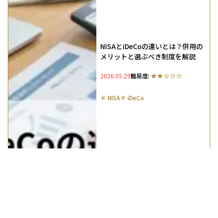
NISAとiDeCoの違いとは？併用の
メリットと選ぶべき制度を解説
2026.05.29
難易度:
＃
NISA
＃
iDeCo