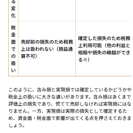
る
変
化
税
金
確定した損失のため税務
面
売却前の損失のため税務
上利用可能（他の利益と
で
上は扱われない（損益通
相殺や損失の繰越ができ
の
算不可）
る※）
扱
い
このように、含み損と実現損では確定しているかどうかや
税金上の扱いに大きな違いがあります。含み損はあくまで
評価上の損失であり、慌てて売却しなければ実現損にはな
りません。一方、実現損は実際の損失として確定するた
め、資金面・税金面で影響が出てくる点を押さえておきま
しょう。