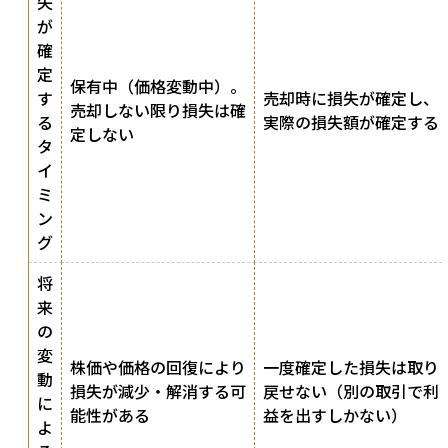
失
が
確
定
保有中（価格変動中）。
す
売却時に損失が確定し、
売却しない限り損失は確
る
実際の損失額が確定する
定しない
タ
イ
ミ
ン
グ
将
来
の
変
株価や価格の回復により
一度確定した損失は取り
動
損失が減少・解消する可
戻せない（別の取引で利
に
能性がある
益を出すしかない）
よ