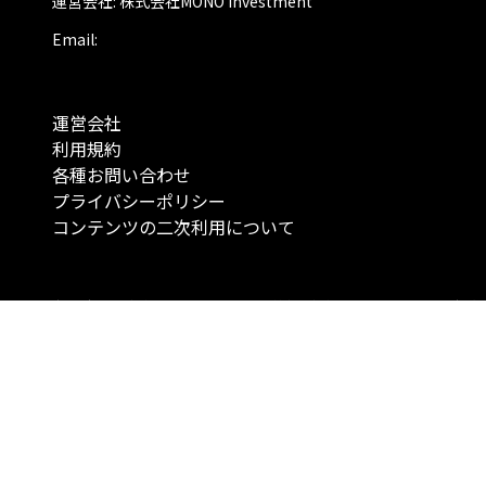
運営会社: 株式会社MONO Investment
Email:
運営会社
利用規約
各種お問い合わせ
プライバシーポリシー
コンテンツの二次利用について
当メディアで提供するコンテンツは、情報の提供を目的としており、投資
行動を勧誘する目的で、作成したものではありません。 銘柄の選択、売買
投資の最終決定は、お客様ご自身でご判断いただきますようお願いいたしま
コンテンツの情報は、弊社が信頼できると判断した情報源から入手したも
が、その情報源の確実性を保証したものではありません。 また、本コンテ
載内容は、予告なしに変更することがあります。
「投資のコンシェルジュ」はMONO Investmentの登録商標です（登録商標