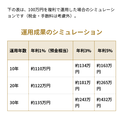
下の表は、100万円を複利で運用した場合のシミュレーシ
ョンです（税金・手数料は考慮外）。
運用成果のシミュレーション
運用年数
年利1%（預金相当）
年利3%
年利5%
約134万
約163万
10年
約110万円
円
円
約181万
約265万
20年
約122万円
円
円
約243万
約432万
30年
約135万円
円
円