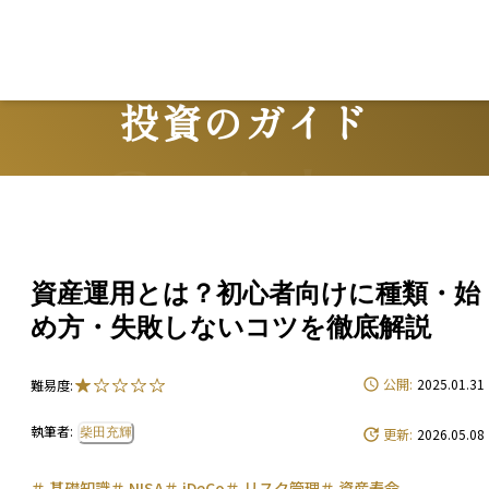
Lo
投資のガイド
Guide
資産運用とは？初心者向けに種類・始
め方・失敗しないコツを徹底解説
公開:
2025.01.31
難易度:
執筆者:
柴田充輝
更新:
2026.05.08
＃
基礎知識
＃
NISA
＃
iDeCo
＃
リスク管理
＃
資産寿命