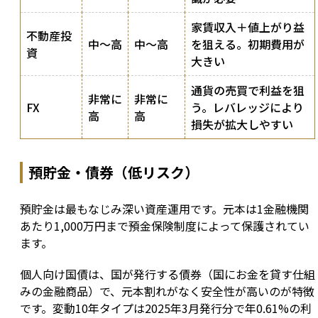
家賃収入＋値上がり益
不動産投
中〜高
中〜高
を狙える。初期費用が
資
大きい
通貨の売買で利益を狙
非常に
非常に
FX
う。レバレッジにより
高
高
損失が拡大しやすい
預貯金・債券（低リスク）
預貯金は最もなじみ深い資産運用です。元本は1金融機関
あたり1,000万円まで預金保険制度によって保護されてい
ます。
個人向け国債は、国が発行する債券（国にお金を貸す仕組
みの金融商品）で、元本割れがなく安全性が高いのが特徴
です。変動10年タイプは2025年3月発行分で年0.61%の利