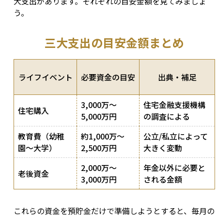
大支出があります。それぞれの目安金額を見てみましょ
う。
三大支出の目安金額まとめ
ライフイベント
必要資金の目安
出典・補足
3,000万〜
住宅金融支援機構
住宅購入
5,000万円
の調査による
教育費（幼稚
約1,000万〜
公立/私立によって
園〜大学）
2,500万円
大きく変動
2,000万〜
年金以外に必要と
老後資金
3,000万円
される金額
これらの資金を預貯金だけで準備しようとすると、毎月の