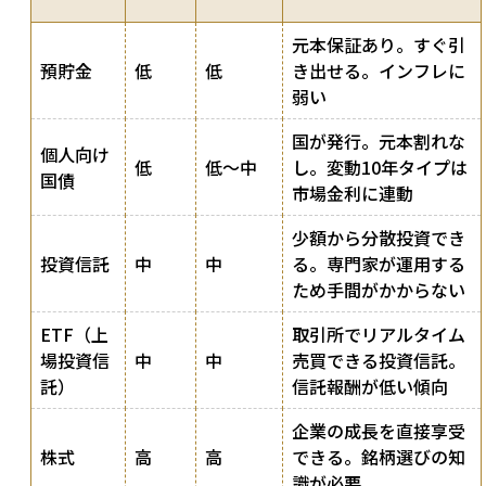
元本保証あり。すぐ引
預貯金
低
低
き出せる。インフレに
弱い
国が発行。元本割れな
個人向け
低
低〜中
し。変動10年タイプは
国債
市場金利に連動
少額から分散投資でき
投資信託
中
中
る。専門家が運用する
ため手間がかからない
ETF（上
取引所でリアルタイム
場投資信
中
中
売買できる投資信託。
託）
信託報酬が低い傾向
企業の成長を直接享受
株式
高
高
できる。銘柄選びの知
識が必要