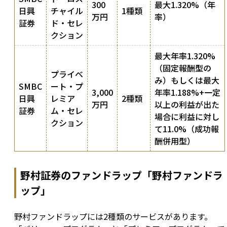
300
最大1.320%（年
日興
チャイル
1種類
万円
率）
証券
ド・セレ
クション
最大年率1.320%
（固定報酬型の
プライベ
み）もしくは最大
SMBC
ート・プ
3,000
年率1.188%+一定
日興
レミア
2種類
万円
以上の利益が出た
証券
ム・セレ
場合に利益に対し
クション
て11.0%（成功報
酬併用型）
野村証券のファンドラップ「野村ファンドラ
ップ」
野村ファンドラップには2種類のサービスがあります。