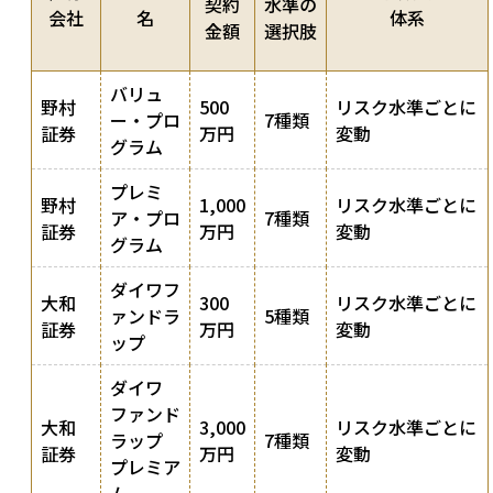
契約
水準の
会社
名
体系
金額
選択肢
バリュ
野村
500
リスク水準ごとに
ー・プロ
7種類
証券
万円
変動
グラム
プレミ
野村
1,000
リスク水準ごとに
ア・プロ
7種類
証券
万円
変動
グラム
ダイワフ
大和
300
リスク水準ごとに
ァンドラ
5種類
証券
万円
変動
ップ
ダイワ
ファンド
大和
3,000
リスク水準ごとに
ラップ
7種類
証券
万円
変動
プレミア