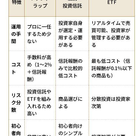
特徴
ETF
ラップ
投資信託
投資家自身
リアルタイムで売
運用
プロに一任
が選定・運
買可能、投資家が
の手
するため少
用する必要
管理する必要があ
間
ない
がある
る
手数料が高
信託報酬の
最も低コスト（信
コス
め（1～2％
みで比較的
託報酬が0.1％以下
ト
＋信託報
低コスト
の商品も）
酬）
投資信託や
リス
ETFを組み
商品選びに
分散投資は投資家
ク分
入れるため
よる
次第
散
高い
初心
初心者向け
者向
のシンプル