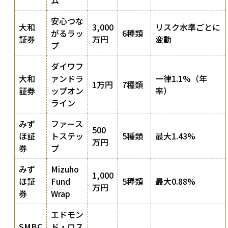
ム
安心つな
大和
3,000
リスク水準ごとに
がるラッ
6種類
証券
万円
変動
プ
ダイワフ
大和
ァンドラ
一律1.1%（年
1万円
7種類
証券
ップオン
率）
ライン
みず
ファース
500
ほ証
トステッ
5種類
最大1.43%
万円
券
プ
みず
Mizuho
1,000
ほ証
Fund
5種類
最大0.88%
万円
券
Wrap
エドモン
SMBC
ド・ロス