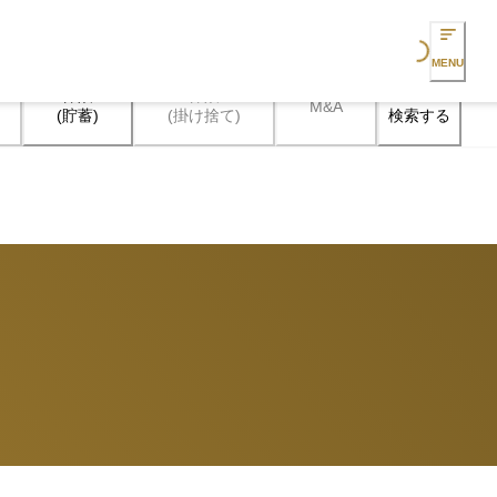
Loading...
MENU
保険

保険

M&A
検索する
(貯蓄)
(掛け捨て)