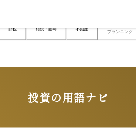
ライフ

節税
相続・贈与
不動産
プランニング
投資の用語ナビ