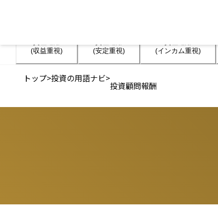
資産運用

資産運用

資産運用

(収益重視)
(安定重視)
(インカム重視)
トップ
>
投資の用語ナビ
>
投資顧問報酬