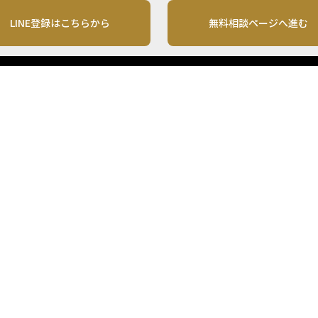
LINE登録はこちらから
無料相談ページへ進む
運営会社
利用規約
各種お問い合わせ
株式会社MONO Investment
プライバシーポリシー
コンテンツの二次利用
ンテンツは、情報の提供を目的としており、投資その他の行動を勧誘する目的で、作
投資の最終決定は、お客様ご自身でご判断いただきますようお願いいたします。 本
から入手したものですが、その情報源の確実性を保証したものではありません。 ま
があります。