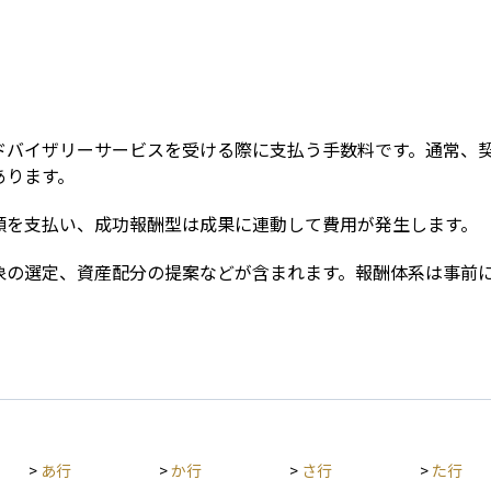
Term
ドバイザリーサービスを受ける際に支払う手数料です。通常、
あります。
額を支払い、成功報酬型は成果に連動して費用が発生します。
象の選定、資産配分の提案などが含まれます。報酬体系は事前
>
あ行
>
か行
>
さ行
>
た行