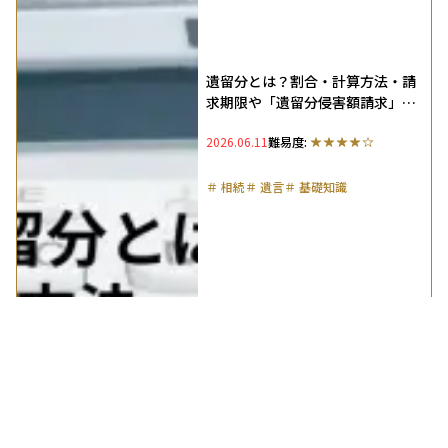
遺留分とは？割合・計算方法・請
求期限や「遺留分侵害額請求」を
わかりやすく解説続
2026.06.11
難易度:
＃
相続
＃
遺言
＃
基礎知識