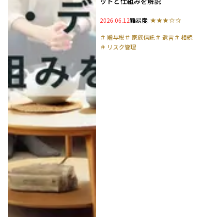
ットと仕組みを解説
2026.06.12
難易度:
＃
贈与税
＃
家族信託
＃
遺言
＃
相続
＃
リスク管理