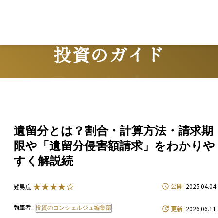
Lo
投資のガイド
Guide
遺留分とは？割合・計算方法・請求期
限や「遺留分侵害額請求」をわかりや
すく解説続
公開:
2025.04.04
難易度:
執筆者:
投資のコンシェルジュ編集部
更新:
2026.06.11