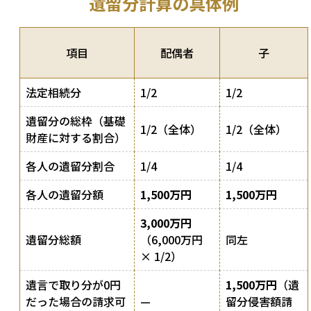
遺留分計算の具体例
項目
配偶者
子
法定相続分
1/2
1/2
遺留分の総枠（基礎
1/2（全体）
1/2（全体）
財産に対する割合）
各人の遺留分割合
1/4
1/4
各人の遺留分額
1,500万円
1,500万円
3,000万円
遺留分総額
（6,000万円
同左
× 1/2）
遺言で取り分が0円
1,500万円
（遺
だった場合の請求可
—
留分侵害額請