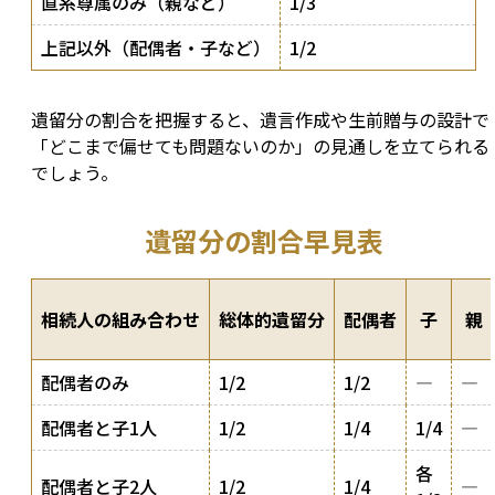
直系尊属のみ（親など）
1/3
上記以外（配偶者・子など）
1/2
遺留分の割合を把握すると、遺言作成や生前贈与の設計で
「どこまで偏せても問題ないのか」の見通しを立てられる
でしょう。
遺留分の割合早見表
相続人の組み合わせ
総体的遺留分
配偶者
子
親
配偶者のみ
1/2
1/2
―
―
配偶者と子1人
1/2
1/4
1/4
―
各
配偶者と子2人
1/2
1/4
―