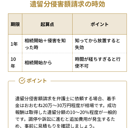
遺留分侵害額請求の時効
期限
起算点
ポイント
相続開始＋侵害を知
知ってから放置すると
1年
った時
失効
10
時間が経ちすぎると行
相続開始から
年
使不可
遺留分侵害額請求を弁護士に依頼する場合、着手
金はおおむね20万～30万円程度が相場です。成功
報酬は取得した遺留分額の10～20％程度が一般的
です。調停や訴訟に進むと追加費用が発生するた
め、事前に見積もりを確認しましょう。