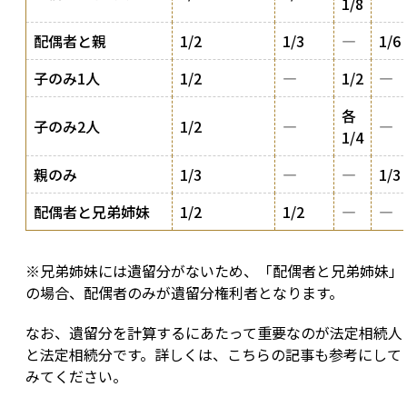
1/8
配偶者と親
1/2
1/3
―
1/6
子のみ1人
1/2
―
1/2
―
各
子のみ2人
1/2
―
―
1/4
親のみ
1/3
―
―
1/3
配偶者と兄弟姉妹
1/2
1/2
―
―
※兄弟姉妹には遺留分がないため、「配偶者と兄弟姉妹」
の場合、配偶者のみが遺留分権利者となります。
なお、遺留分を計算するにあたって重要なのが法定相続人
と法定相続分です。詳しくは、こちらの記事も参考にして
みてください。