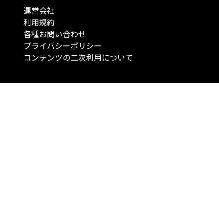
運営会社
利用規約
各種お問い合わせ
プライバシーポリシー
コンテンツの二次利用について
当メディアで提供するコンテンツは、情報の提供を目的としており、投資
行動を勧誘する目的で、作成したものではありません。 銘柄の選択、売買
投資の最終決定は、お客様ご自身でご判断いただきますようお願いいたしま
コンテンツの情報は、弊社が信頼できると判断した情報源から入手したも
が、その情報源の確実性を保証したものではありません。 また、本コンテ
載内容は、予告なしに変更することがあります。
「投資のコンシェルジュ」はMONO Investmentの登録商標です（登録商標
6527070号）。
Copyright © 2022 株式会社MONO Investment All rights reserved.