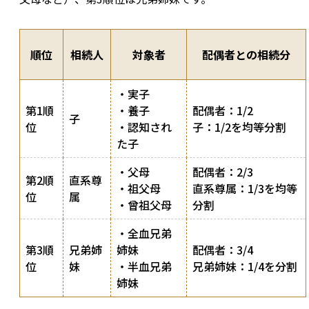
順位
相続人
対象者
配偶者との相続分
・実子
第1順
・養子
配偶者：1/2
子
位
・認知され
子：1/2を均等分割
た子
・父母
配偶者：2/3
第2順
直系尊
・祖父母
直系尊属：1/3を均等
位
属
・曾祖父母
分割
・全血兄弟
第3順
兄弟姉
姉妹
配偶者：3/4
位
妹
・半血兄弟
兄弟姉妹：1/4を分割
姉妹