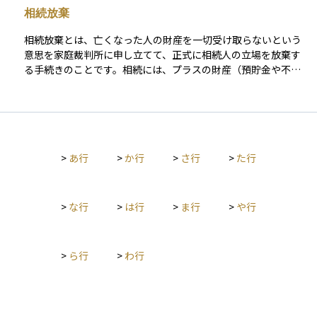
続とは異なる分け方を実現したりすることが可能になります。
相続放棄
法的に有効な遺言書にするためには、決められた形式に沿って
作成する必要があります。代表的な形式には自筆証書遺言や公
相続放棄とは、亡くなった人の財産を一切受け取らないという
正証書遺言があります。資産運用においても、相続の計画を立
意思を家庭裁判所に申し立てて、正式に相続人の立場を放棄す
てるうえで非常に重要な役割を果たします。
る手続きのことです。相続には、プラスの財産（預貯金や不動
産など）だけでなく、マイナスの財産（借金や未払い金など）
も含まれるため、全体を見て相続すると損になると判断した場
合に選ばれることがあります。 相続放棄をすると、その人は最
初から相続人でなかったものとみなされるため、借金の返済義
務も一切負わなくて済みます。ただし、相続があったことを知
>
あ行
>
か行
>
さ行
>
た行
ってから3か月以内に家庭裁判所に申し立てる必要があり、その
期限を過ぎると原則として相続を受け入れたとみなされてしま
います。したがって、放棄を検討する場合は早めの判断と手続
きが重要です。
>
な行
>
は行
>
ま行
>
や行
>
ら行
>
わ行