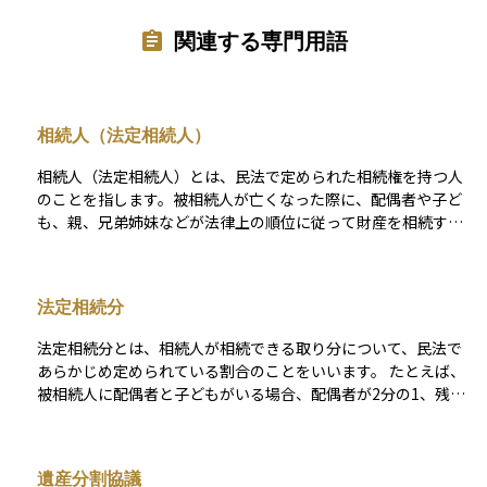
関連する専門用語
相続人（法定相続人）
相続人（法定相続人）とは、民法で定められた相続権を持つ人
のことを指します。被相続人が亡くなった際に、配偶者や子ど
も、親、兄弟姉妹などが法律上の順位に従って財産を相続する
権利を持ちます。配偶者は常に相続人となり、子がいない場合
は直系尊属（親や祖父母）、それもいない場合は兄弟姉妹が相
続人になります。相続税の基礎控除額の計算や遺産分割の際に
法定相続分
重要な概念であり、相続対策を検討する上で欠かせない要素と
なります。
法定相続分とは、相続人が相続できる取り分について、民法で
あらかじめ定められている割合のことをいいます。 たとえば、
被相続人に配偶者と子どもがいる場合、配偶者が2分の1、残り
の2分の1を子どもたちが均等に分けるというように、法定相続
分が設定されています。 相続人の組み合わせによって割合は異
なり、たとえば「配偶者と親」が相続人の場合は、配偶者が3分
遺産分割協議
の2、親が3分の1、「配偶者と兄弟姉妹」の場合は、配偶者が4