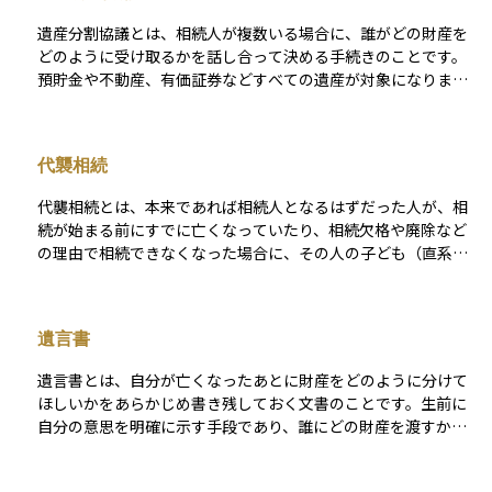
分の3、兄弟姉妹が4分の1というように決まっています。 遺言
遺産分割協議とは、相続人が複数いる場合に、誰がどの財産を
書がある場合は、その内容が優先されますが、遺言がない場合
どのように受け取るかを話し合って決める手続きのことです。
や、遺産分割協議の目安として法定相続分が使われることが一
預貯金や不動産、有価証券などすべての遺産が対象になりま
般的です。 この割合はあくまで「基準」であり、相続人間の話
す。原則として相続人全員の合意が必要で、話し合いの結果を
し合いで異なる分け方をすることも可能です。
「遺産分割協議書」という文書にまとめて、全員が署名・押印
します。遺言書がない場合や、遺言があっても一部の財産につ
代襲相続
いて分け方が指定されていないときに行われます。もし話し合
いがまとまらない場合は、家庭裁判所での調停手続きに進むこ
代襲相続とは、本来であれば相続人となるはずだった人が、相
とになります。
続が始まる前にすでに亡くなっていたり、相続欠格や廃除など
の理由で相続できなくなった場合に、その人の子ども（直系卑
属）が代わりに相続する仕組みのことをいいます。たとえば、
亡くなった人（被相続人）の子どもがすでに他界していた場
合、その子どもの子ども、つまり被相続人から見ると孫が相続
遺言書
するという形になります。この制度は、家族間の公平性を保
ち、血縁のつながりに沿って財産が引き継がれることを目的と
遺言書とは、自分が亡くなったあとに財産をどのように分けて
しています。代襲相続は主に「子ども」や「兄弟姉妹」が相続
ほしいかをあらかじめ書き残しておく文書のことです。生前に
人になる場合に認められており、それ以外の親族では適用され
自分の意思を明確に示す手段であり、誰にどの財産を渡すか、
ない点に注意が必要です。
あるいは誰には渡さないかなどを記載することができます。遺
言書があることで、相続人同士のトラブルを防いだり、法定相