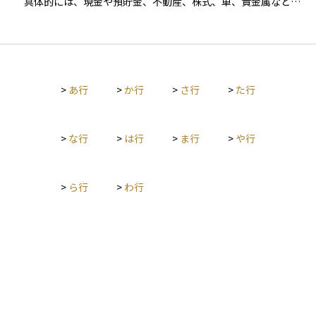
具体的には、現金や預貯金、不動産、株式、車、貴金属などの
プラスの財産だけでなく、借金やローン、保証債務といったマ
イナスの財産も含まれます。 相続人は、これらの財産すべてを
一括して引き継ぐ「単純承認」だけでなく、財産の範囲内で債
務を引き継ぐ「限定承認」や、相続自体を放棄する「相続放
棄」などの選択も可能です。 なお、生命保険金や死亡退職金な
>
あ行
>
か行
>
さ行
>
た行
ど、一定の財産は「相続財産」に含まれず、相続税の計算上も
特別な扱いになることがあります。 相続財産を正しく把握する
ことは、遺産分割協議や相続税申告を円滑に進めるうえで、最
初の重要なステップとなります。
>
な行
>
は行
>
ま行
>
や行
>
ら行
>
わ行