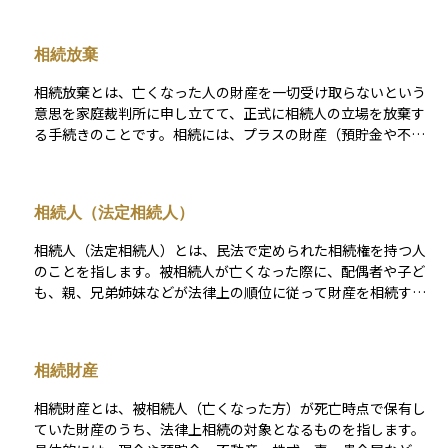
ります。単純承認は特別な手続きをしなくても、相続人が財産
を使ったり処分したりすると自動的に成立することが多いた
相続放棄
め、慎重な判断が必要です。 たとえば、被相続人に多額の借金
があった場合、それも自分が返済する責任を負うことになりま
相続放棄とは、亡くなった人の財産を一切受け取らないという
すので、相続を受ける前には、財産の内容をよく調べることが
意思を家庭裁判所に申し立てて、正式に相続人の立場を放棄す
大切です。
る手続きのことです。相続には、プラスの財産（預貯金や不動
産など）だけでなく、マイナスの財産（借金や未払い金など）
も含まれるため、全体を見て相続すると損になると判断した場
合に選ばれることがあります。 相続放棄をすると、その人は最
相続人（法定相続人）
初から相続人でなかったものとみなされるため、借金の返済義
務も一切負わなくて済みます。ただし、相続があったことを知
相続人（法定相続人）とは、民法で定められた相続権を持つ人
ってから3か月以内に家庭裁判所に申し立てる必要があり、その
のことを指します。被相続人が亡くなった際に、配偶者や子ど
期限を過ぎると原則として相続を受け入れたとみなされてしま
も、親、兄弟姉妹などが法律上の順位に従って財産を相続する
います。したがって、放棄を検討する場合は早めの判断と手続
権利を持ちます。配偶者は常に相続人となり、子がいない場合
きが重要です。
は直系尊属（親や祖父母）、それもいない場合は兄弟姉妹が相
続人になります。相続税の基礎控除額の計算や遺産分割の際に
相続財産
重要な概念であり、相続対策を検討する上で欠かせない要素と
なります。
相続財産とは、被相続人（亡くなった方）が死亡時点で保有し
ていた財産のうち、法律上相続の対象となるものを指します。