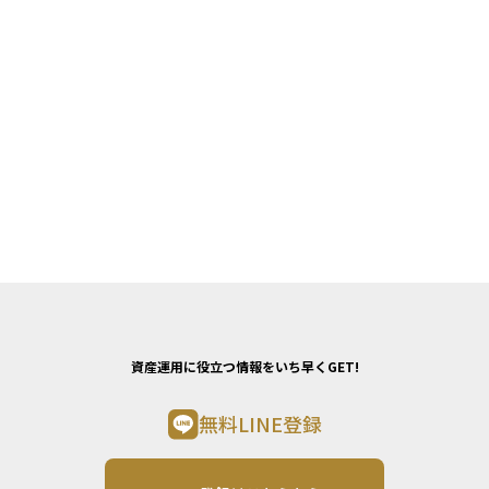
加し、手続きや税務が複雑化するため、早めに遺産分割を済ま
せることが望まれます。特に高齢の相続人がいる場合や、不動
産・金融資産の分割が難しいケースでは、次の相続が発生する
前に相続登記や名義変更を完了させておくことが重要です。専
門家の支援を受けながら、戸籍・評価・税務の整理を同時に進
めることが、数次相続のリスクを最小化する現実的な対応策と
なります。
資産運用に役立つ情報をいち早くGET!
無料LINE登録