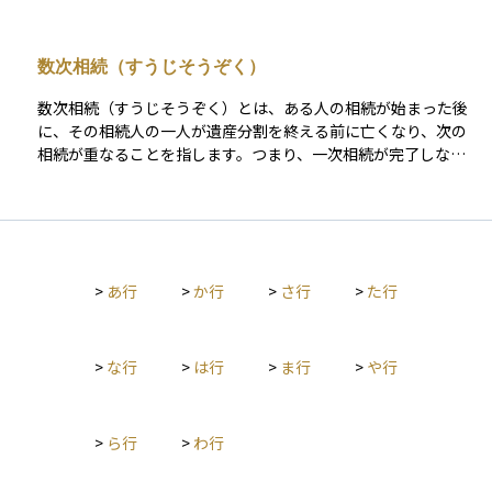
て、自分より上の世代にあたる親や祖父母は「直系尊属（ちょ
っけいそんぞく）」と呼ばれ、兄弟姉妹やおじ・おば・いとこ
などのように、同じ世代や枝分かれした関係の親族は「傍系親
数次相続（すうじそうぞく）
族（ぼうけいしんぞく）」に分類されます。したがって、甥や
姪、いとこなどは直系卑属には含まれません。 民法上は、直系
数次相続（すうじそうぞく）とは、ある人の相続が始まった後
卑属の有無が相続の順位を決定する重要な要素となります。被
に、その相続人の一人が遺産分割を終える前に亡くなり、次の
相続人に直系卑属がいる場合、その人たちが「相続人の第1順
相続が重なることを指します。つまり、一次相続が完了しない
位」となり、親や祖父母などの直系尊属よりも優先して相続権
うちに二次相続が発生し、相続関係が連鎖的に続く状態です。
を持ちます。つまり、子どもがいる場合には親世代には相続権
たとえば、父が亡くなって母と子が相続人となったものの、遺
が及ばず、まず子どもが相続人となる仕組みです。 税務上も、
産分割前に母が亡くなった場合、母の相続権は母の相続人であ
直系卑属であるかどうかは税率や控除額に影響します。たとえ
る子や孫などに引き継がれます。このように相続の権利が二段
ば、贈与税では「直系卑属への贈与」に対して特例が設けられ
階で発生するため、手続きや書類が複雑になります。 数次相続
ており、相続時精算課税制度や住宅取得資金贈与の非課税枠な
>
あ行
>
か行
>
さ行
>
た行
は、代襲相続や相次相続とは異なります。代襲相続は、被相続
ど、税負担を軽減できる仕組みがあります。また、相続税で
人が亡くなる前に本来の相続人が死亡している場合に、その子
も、直系卑属は法定相続人として基礎控除や税率の算定に直接
や孫が代わりに相続する制度です。一方、相次相続は、一次相
関わります。 さらに、遺言書の作成や生前贈与の計画において
続が完了した後に短期間で次の相続が起きるケースで、相次相
>
な行
>
は行
>
ま行
>
や行
も、直系卑属は財産承継の中心的存在です。遺留分（いりゅう
続控除という税額控除が適用されることがあります。数次相続
ぶん）と呼ばれる最低限の取り分の権利も、直系卑属が主要な
はこれらと異なり、一次相続の遺産分割が終わる前に次の相続
権利者として保護されています。 資産運用や相続対策を行う際
が発生する点が特徴です。 実務上、数次相続が起こると、相続
には、直系卑属という法律上の概念を正しく理解することが不
>
ら行
>
わ行
人の確定が難しくなります。一次相続人の死亡により、相続関
可欠です。どの世代にどのように資産を引き継ぐかを考える
係が一段階増えるため、相続人の範囲を確定するためには、複
際、この「直系卑属」の関係を前提に設計することで、税制上