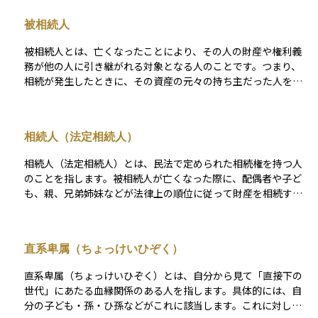
が発生すると、まずは誰がどの財産をどの程度受け取るかを決
被相続人
める「遺産分割」の手続きが必要になります。この分配は、民
法で定められた割合に基づく「法定相続」によって進めること
被相続人とは、亡くなったことにより、その人の財産や権利義
もあれば、亡くなった方が遺言書を残していた場合は、その内
務が他の人に引き継がれる対象となる人のことです。つまり、
容に従って行われることもあります。 資産運用の観点では、相
相続が発生したときに、その資産の元々の持ち主だった人を指
続によって得た財産をいかに管理し、長期的に活かしていくか
します。たとえば、父親が亡くなって子どもたちが財産を受け
が重要なテーマとなります。たとえば、相続した不動産を売却
継ぐ場合、その父親が「被相続人」となります。相続は被相続
して資産を分散投資に振り向けるケースや、相続した株式をそ
人の死亡と同時に始まり、相続人は法律や遺言の内容にしたが
のまま長期保有する戦略など、相続後の運用方針によって将来
相続人（法定相続人）
って財産を引き継ぎます。資産運用や相続対策を考える際、こ
の資産価値が大きく変わる可能性もあります。 また、相続には
の「被相続人」という概念はすべての出発点となる重要な言葉
相続税の申告・納付期限や、不動産の名義変更、金融機関での
相続人（法定相続人）とは、民法で定められた相続権を持つ人
です。
手続きなど、時間的制約と法的手続きが伴うため、早めの準備
のことを指します。被相続人が亡くなった際に、配偶者や子ど
と専門家のサポートが不可欠です。資産を次世代へスムーズに
も、親、兄弟姉妹などが法律上の順位に従って財産を相続する
引き継ぎ、無駄なコストやトラブルを避けるためにも、生前か
権利を持ちます。配偶者は常に相続人となり、子がいない場合
らの対策と継続的な資産設計が求められます。
は直系尊属（親や祖父母）、それもいない場合は兄弟姉妹が相
続人になります。相続税の基礎控除額の計算や遺産分割の際に
直系卑属（ちょっけいひぞく）
重要な概念であり、相続対策を検討する上で欠かせない要素と
なります。
直系卑属（ちょっけいひぞく）とは、自分から見て「直接下の
世代」にあたる血縁関係のある人を指します。具体的には、自
分の子ども・孫・ひ孫などがこれに該当します。これに対し