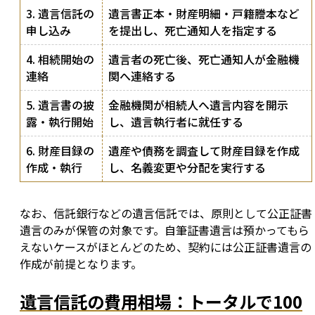
3. 遺言信託の
遺言書正本・財産明細・戸籍謄本など
申し込み
を提出し、死亡通知人を指定する
4. 相続開始の
遺言者の死亡後、死亡通知人が金融機
連絡
関へ連絡する
5. 遺言書の披
金融機関が相続人へ遺言内容を開示
露・執行開始
し、遺言執行者に就任する
6. 財産目録の
遺産や債務を調査して財産目録を作成
作成・執行
し、名義変更や分配を実行する
なお、信託銀行などの遺言信託では、原則として公正証書
遺言のみが保管の対象です。自筆証書遺言は預かってもら
えないケースがほとんどのため、契約には公正証書遺言の
作成が前提となります。
遺言信託の費用相場：トータルで100