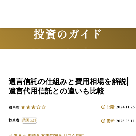
投資のガイド
Guide
遺言信託の仕組みと費用相場を解説|
遺言代用信託との違いも比較
公開:
2024.11.25
難易度:
執筆者:
柴田充輝
更新:
2026.06.11
＃
遺言
＃
相続
＃
基礎知識
＃
リスク管理