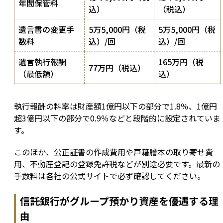
年間保管料
込）
（税込）
遺言書の変更手
5万5,000円（税
5万5,000円（税
数料
込）/回
込）/回
遺言執行報酬
165万円（税
77万円（税込）
（最低額）
込）
執行報酬の料率は財産額1億円以下の部分で1.8％、1億円
超3億円以下の部分で0.9％などと段階的に設定されていま
す。
このほか、公正証書の作成費用や戸籍謄本の取り寄せ費
用、不動産登記の登録免許税などが別途必要です。最新の
手数料は各社の公式サイトで必ず確認してください。
信託銀行がグループ預かり資産を優遇する理
由