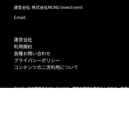
運営会社: 株式会社MONO Investment
Email:
運営会社
利用規約
各種お問い合わせ
プライバシーポリシー
コンテンツの二次利用について
当メディアで提供するコンテンツは、情報の提供を目的としており、投資
行動を勧誘する目的で、作成したものではありません。 銘柄の選択、売買
投資の最終決定は、お客様ご自身でご判断いただきますようお願いいたしま
コンテンツの情報は、弊社が信頼できると判断した情報源から入手したも
が、その情報源の確実性を保証したものではありません。 また、本コンテ
載内容は、予告なしに変更することがあります。