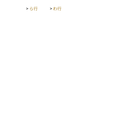
>
ら行
>
わ行