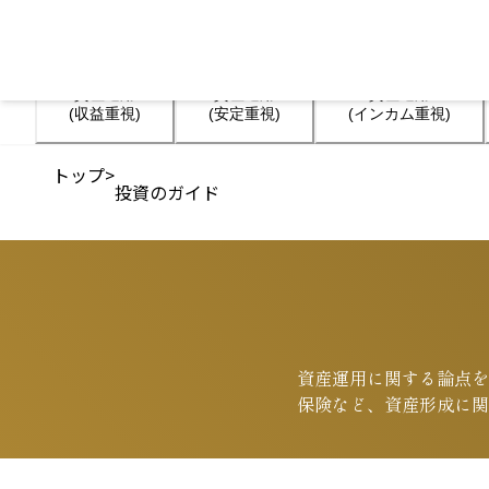
資産運用

資産運用

資産運用

(収益重視)
(安定重視)
(インカム重視)
トップ
>
投資のガイド
資産運用に関する論点を
保険など、資産形成に関