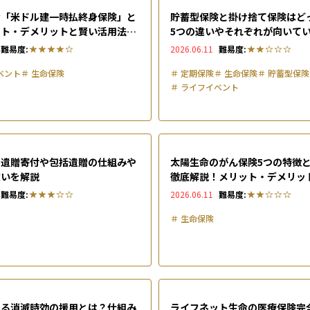
命「米ドル建一時払終身保険」と
貯蓄型保険と掛け捨て保険はど
ット・デメリットと賢い活用法を
5つの違いやそれぞれが向いて
徴を紹介
難易度:
2026.06.11
難易度:
ベント
＃
生命保険
＃
定期保険
＃
生命保険
＃
貯蓄型保険
＃
ライフイベント
？遺贈寄付や包括遺贈の仕組みや
太陽生命のがん保険5つの特徴
違いを解説
徹底解説！メリット・デメリッ
向きの判断軸も紹介
難易度:
2026.06.11
難易度:
＃
生命保険
ける消滅時効の援用とは？仕組み
ライフネット生命の医療保険完