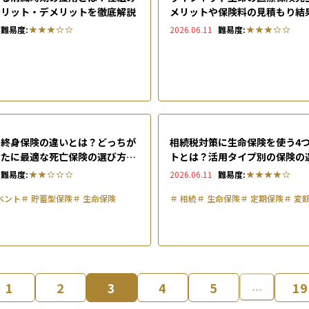
メリット・デメリットを徹底解説
メリットや保険料の見積もり結
からの評判・口コミを紹介
難易度:
2026.06.11
難易度:
と終身保険の違いとは？どっちが
相続税対策に生命保険を使う4
なたに最適な死亡保険の選び方を
トとは？活用タイプ別の保険の
意点を実例つきで徹底ガイド
難易度:
2026.06.11
難易度:
ベント
＃
貯蓄型保険
＃
生命保険
＃
相続
＃
生命保険
＃
定期保険
＃
変
1
2
3
4
5
19
...