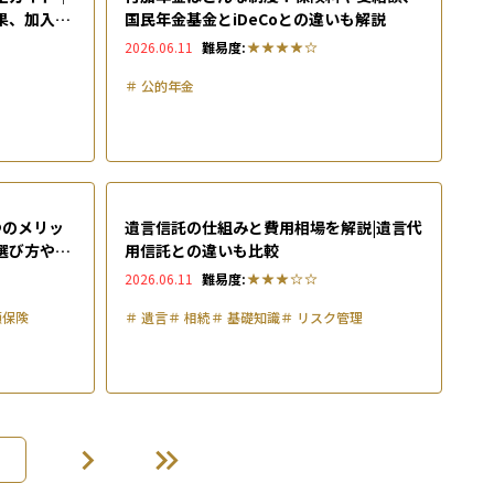
果、加入者
国民年金基金とiDeCoとの違いも解説
2026.06.11
難易度:
＃
公的年金
つのメリッ
遺言信託の仕組みと費用相場を解説|遺言代
選び方や注
用信託との違いも比較
2026.06.11
難易度:
額保険
＃
遺言
＃
相続
＃
基礎知識
＃
リスク管理