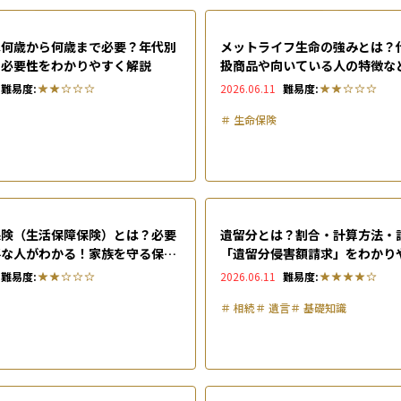
Guid
は何歳から何歳まで必要？年代別
メットライフ生命の強みとは？
や必要性をわかりやすく解説
扱商品や向いている人の特徴な
難易度:
2026.06.11
難易度:
＃
生命保険
保険（生活保障保険）とは？必要
遺留分とは？割合・計算方法・
要な人がわかる！家族を守る保障
「遺留分侵害額請求」をわかり
とは
続
難易度:
2026.06.11
難易度:
＃
相続
＃
遺言
＃
基礎知識