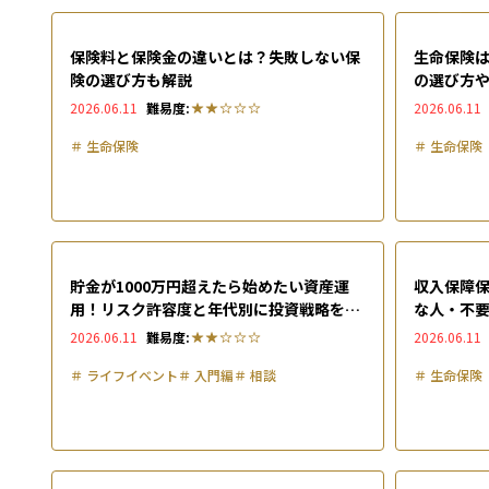
保険料と保険金の違いとは？失敗しない保
生命保険
険の選び方も解説
の選び方
2026.06.11
難易度:
2026.06.11
＃
生命保険
＃
生命保険
貯金が1000万円超えたら始めたい資産運
収入保障
用！リスク許容度と年代別に投資戦略を解
な人・不
説
の考え方
2026.06.11
難易度:
2026.06.11
＃
ライフイベント
＃
入門編
＃
相談
＃
生命保険