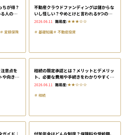
っちが得？
不動産クラウドファンディングは儲からな
いる人の特
いし怪しい？やめとけと言われる9つの理
由と注目される活用法を徹底解説
2026.06.11
難易度:
＃
変額保険
＃
基礎知識
＃
不動産投資
と注意点を
相続の限定承認とは？メリットとデメリッ
トや向き不
ト、必要な費用や手続きをわかりやすく解
説
2026.06.11
難易度:
＃
相続
全ガイド｜
付加年金はどんな制度？保険料や受給額、