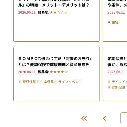
ル」の特徴・メリット・デメリットは？加
や条件、
入者からの評判・口コミも解説
2026.06.11
難易度:
2026.06.11
＃
相続
ＳＯＭＰＯひまわり生命「将来のお守り」
定期保険
とは？変額保険で健康増進と資産形成を
得か、あ
解説
2026.06.11
難易度:
2026.06.11
＃
変額保険
＃
生命保険
＃
ライフイベント
＃
ライフイ
＃
定期保険