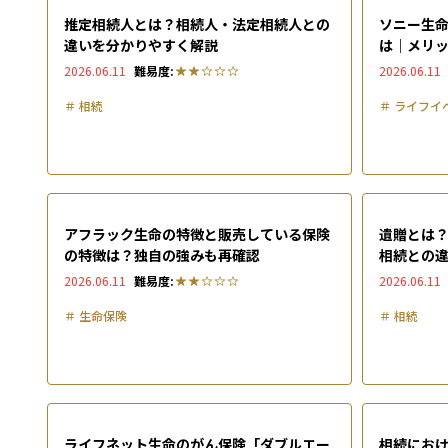
推定相続人とは？相続人・法定相続人との
ソニー生
違いを分かりやすく解説
は｜メリ
徹底解説
2026.06.11
難易度:
2026.06.11
＃
相続
＃
ライフイ
アフラック生命の特徴と販売している保険
遺贈とは
の特徴は？独自の強みも再確認
相続との
2026.06.11
難易度:
2026.06.11
＃
生命保険
＃
相続
ライフネット生命のがん保険「ダブルエー
相続にお