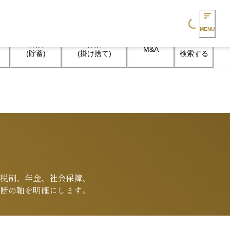
Loading...
MENU
保険

保険

M&A
検索する
(貯蓄)
(掛け捨て)
税制、年金、社会保障、
断の軸を明確にします。