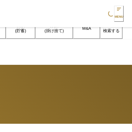
Loading...
MENU
保険

保険

M&A
検索する
(貯蓄)
(掛け捨て)