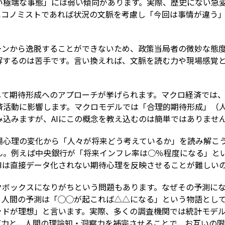
い極端な事態」には弱い傾向があります。実際、歴史にない急
のエコノミストであれば状況の文脈を考慮し「今回は事情が違う
ターンから逸脱することができないため、政策当局者の微妙な態
解するのは苦手です。言い換えれば、文脈を読む力や現場感覚
として期待形成へのアプローチが挙げられます。マクロ経済では
済活動に影響します。マクロモデルでは「合理的期待形成」（
込みますが、AIにこの概念を教え込むのは簡単ではありませ
場心理の変化から「人々が将来どう考えているか」を読み解こう
ん。例えば中央銀行が「将来インフレ率は○％程度になる」と
Iは直接データ化されない期待心理を反映させることが難しい
ックボックスになりがちという問題もあります。なぜその予測に
、人間の予測は「◯◯が起これば△△になる」という物語とし
リッドが理想」と言います。実際、多くの調査機関では統計モデ
算力と、人間の理論知・洞察力を補完させることで、お互いの