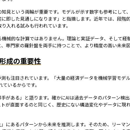
の知見という両輪が重要です。モデルが示す数字も参考にして
実に即した見通しになります」と指摘します。近年では、段階
取り入れる試みも行われています。
る機械的な計算ではありません。理論と実証データ、そして経
と、専門家の羅針盤を両手に持つことで、より精度の高い未来
待形成の重要性
済予測も注目されています。「大量の経済データを機械学習モデ
れているからです。
得手がある」と語ります。確かにAIは過去データのパターン検
ストが直面するのと同じく、歴史にない構造変化やデータに現
線上」にあるパターンから未来を推測します。そのため、リーマ