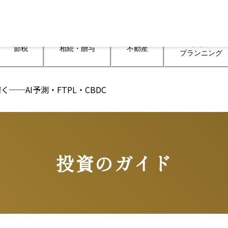
ライフ

節税
相続・贈与
不動産
プランニング
─AI予測・FTPL・CBDC
投資のガイド