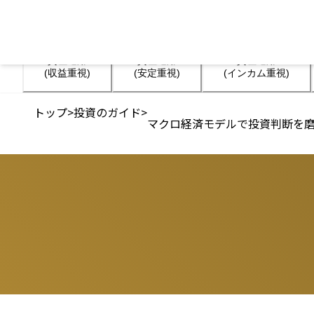
資産運用

資産運用

資産運用

(収益重視)
(安定重視)
(インカム重視)
トップ
>
投資のガイド
>
マクロ経済モデルで投資判断を磨く─