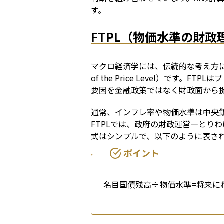
す。
FTPL（物価水準の財
マクロ経済学には、伝統的な考え方に一石
of the Price Level）
要因を金融政策ではなく財政面から
通常、インフレ率や物価水準は中央
FTPLでは、政府の財政運営―とり
式はシンプルで、以下のように表さ
名目国債残高÷物価水準=将来に