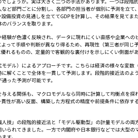
のでしょうか。実は大きく二つの手法があります。一つは段階
入など部門ごとに分割し、各部門の担当者が個別に予測を立て
や設備投資の見通しを立ててGDPを計算し、その結果を見てま
体のバランスを取ります。
や経験が色濃く反映され、データに現れにくい直感や企業への
によって手順や判断が異なり得るため、再現性（第三者が同じ
に優れるものの、定量的で客観的な裏付けを示しにくい側面が
式モデル）によるアプローチです。こちらは経済の様々な変数（
時に解くことで全体を一貫して予測します。段階的接近法のよ
が通った予測が可能です。
を与える関係も、マクロモデルなら同時に計算して均衡点を探
一貫性が高い反面、構築した方程式の精度や前提条件に依存す
職人技」の段階的接近法と「モデル駆動型」の計量モデルの両
用いられてきました。一方で内閣府や日本銀行などでは大型の
います。