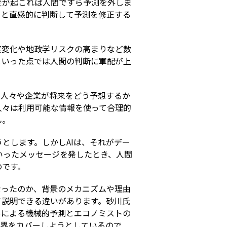
変が起これば人間ですら予測を外しま
」と直感的に判断して予測を修正する
度変化や地政学リスクの高まりなど数
といった点では人間の判断に軍配が上
、人々や企業が将来をどう予想するか
人々は利用可能な情報を使って合理的
ん。
とします。しかしAIは、それがデー
いったメッセージを発したとき、人間
のです。
なったのか、背景のメカニズムや理由
て説明できる違いがあります。砂川氏
ルによる機械的予測とエコノミストの
限界をカバーしようとしているので