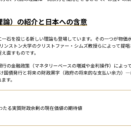
政理論）の紹介と日本への含意
を投じる新しい理論も登場しています。その一つが物価水準の財政理論（
です。FTPLはプリンストン大学のクリストファー・シムズ教授らによっ
捉え直すものです。
銀行の金融政策（マネタリーベースの増減や金利操作）によっ
わけ国債発行と将来の財政黒字（政府の将来的な支払い余力）
れます。
わたる実質財政余剰の現在価値の期待値