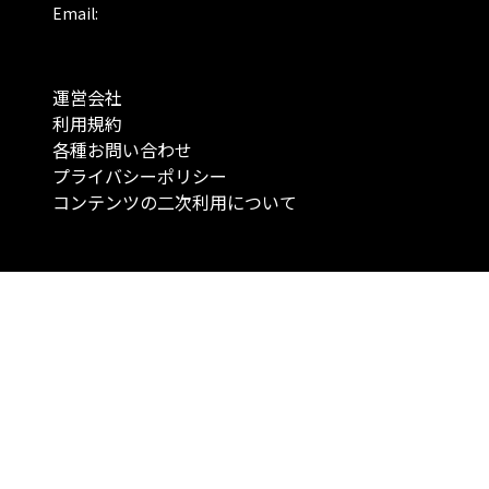
Email:
運営会社
利用規約
各種お問い合わせ
プライバシーポリシー
コンテンツの二次利用について
当メディアで提供するコンテンツは、情報の提供を目的としており、投資
行動を勧誘する目的で、作成したものではありません。 銘柄の選択、売買
投資の最終決定は、お客様ご自身でご判断いただきますようお願いいたしま
コンテンツの情報は、弊社が信頼できると判断した情報源から入手したも
が、その情報源の確実性を保証したものではありません。 また、本コンテ
載内容は、予告なしに変更することがあります。
「投資のコンシェルジュ」はMONO Investmentの登録商標です（登録商標
6527070号）。