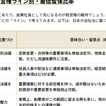
き経営権ライン別・最低留保比率
にあたり、創業社長として気になるのが経営権の維持でしょう
ごとの「ライン」で考えてみます。以下は、日本の会社法に基
位置づけ
意味合い・留意点（
別決議
定款変更・合併等の重要事項も単独決定可。他株主
態。ただし流通株要件に注意。
決議を
役員人事や配当など通常事項は単独決定可。経営続
重大事項は2/3が必要。
決議を
重要議案に対する拒否権を持つ。過半数はないため
的買収や重要変更を単独阻止可能。
実務上、創業家がこの範囲に留まる例も多い。他の
響力
友好的株主との連携が鍵。