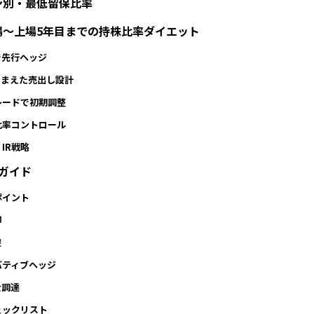
ン別・最低留保比率
上場〜上場5年目までの持株比率ダイエット
で先行ヘッジ
踏まえた売出し設計
レードで初期調整
比率コントロール
IR戦略
較ガイド
ポイント
却
避
バティブヘッジ
金調達
ェックリスト