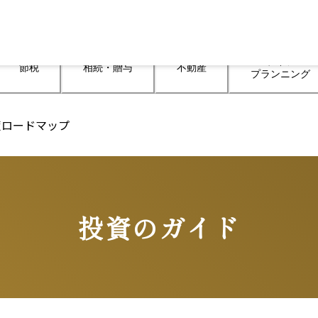
ライフ

節税
相続・贈与
不動産
プランニング
策ロードマップ
投資のガイド