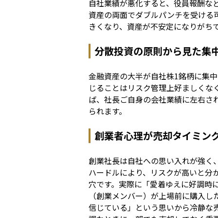
自社業績が悪化すると、役員報酬な
資産の両面でダブルパンチを受ける
きくなり、資産が不安定になりがち
分散投資の原則から見た集
金融資産の大半が自社株1銘柄に集
じることはリスク管理上好ましくな
ば、社長ご自身の会社業績に左右さ
られます。
創業者心理が売却タイミン
創業社長は自社への思い入れが強く
ハードルにより、リスクが高いと分
穴です。実際に「愛着ゆえに好調時
（創業メンバー）が上場前に購入した
信じている」という思いから冷静な