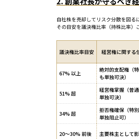
2. 創業社長が守るべ
自社株を売却してリスク分散を図る
その目安を議決権比率（持株比率）
議決権比率目安
経営権に関する
絶対的支配権（特
67% 以上
も単独可決）
経営権掌握（普通
51% 超
単独可決）
拒否権確保（特別
34% 超
単独阻止可）
20〜30% 前後
主要株主として影