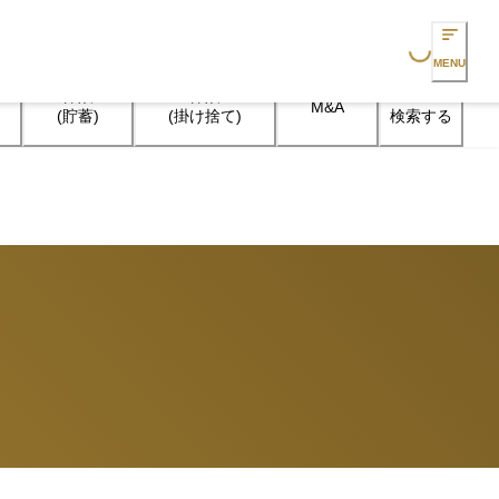
Loading...
MENU
保険

保険

M&A
検索する
(貯蓄)
(掛け捨て)