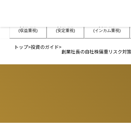
資産運用

資産運用

資産運用

(収益重視)
(安定重視)
(インカム重視)
トップ
>
投資のガイド
>
創業社長の自社株偏重リスク対