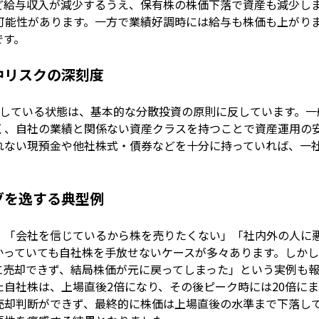
ど給与収入が減少するうえ、保有株の株価下落で資産も減少し
可能性があります。一方で業績好調時には給与も株価も上がり
です。
中リスクの深刻度
中している状態は、基本的な分散投資の原則に反しています。一
く、自社の業績と関係ない資産クラスを持つことで資産運用の
れない現預金や他社株式・債券などを十分に持っていれば、一
グを逸する典型例
、「会社を信じているから株を売りたくない」「社内外の人に
かっていても自社株を手放せないケースが多々あります。しか
に売却できず、結局株価が元に戻ってしまった」という実例も
自社株は、上場直後2倍になり、その後ピーク時には20倍に
売却判断ができず、最終的に株価は上場直後の水準まで下落し