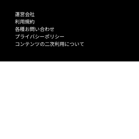
運営会社
利用規約
各種お問い合わせ
プライバシーポリシー
コンテンツの二次利用について
当メディアで提供するコンテンツは、情報の提供を目的としており、投資
行動を勧誘する目的で、作成したものではありません。 銘柄の選択、売買
投資の最終決定は、お客様ご自身でご判断いただきますようお願いいたしま
コンテンツの情報は、弊社が信頼できると判断した情報源から入手したも
が、その情報源の確実性を保証したものではありません。 また、本コンテ
載内容は、予告なしに変更することがあります。
「投資のコンシェルジュ」はMONO Investmentの登録商標です（登録商標
6527070号）。
Copyright © 2022 株式会社MONO Investment All rights reserved.