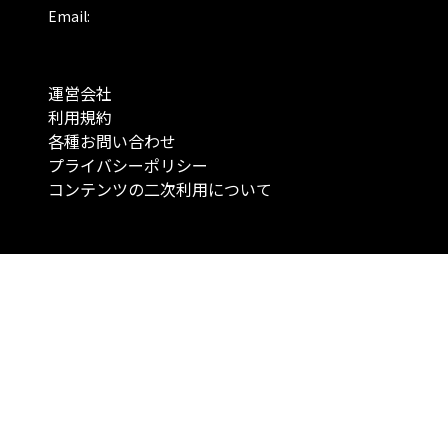
Email:
運営会社
利用規約
各種お問い合わせ
プライバシーポリシー
コンテンツの二次利用について
当メディアで提供するコンテンツは、情報の提供を目的としており、投資
行動を勧誘する目的で、作成したものではありません。 銘柄の選択、売買
投資の最終決定は、お客様ご自身でご判断いただきますようお願いいたしま
コンテンツの情報は、弊社が信頼できると判断した情報源から入手したも
が、その情報源の確実性を保証したものではありません。 また、本コンテ
載内容は、予告なしに変更することがあります。
「投資のコンシェルジュ」はMONO Investmentの登録商標です（登録商標
6527070号）。