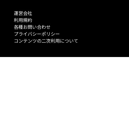
運営会社
利用規約
各種お問い合わせ
プライバシーポリシー
コンテンツの二次利用について
当メディアで提供するコンテンツは、情報の提供を目的としており、投資
行動を勧誘する目的で、作成したものではありません。 銘柄の選択、売買
投資の最終決定は、お客様ご自身でご判断いただきますようお願いいたしま
コンテンツの情報は、弊社が信頼できると判断した情報源から入手したも
が、その情報源の確実性を保証したものではありません。 また、本コンテ
載内容は、予告なしに変更することがあります。
「投資のコンシェルジュ」はMONO Investmentの登録商標です（登録商標
6527070号）。
Copyright © 2022 株式会社MONO Investment All rights reserved.