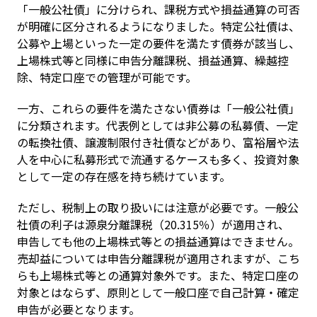
「一般公社債」に分けられ、課税方式や損益通算の可否
が明確に区分されるようになりました。特定公社債は、
公募や上場といった一定の要件を満たす債券が該当し、
上場株式等と同様に申告分離課税、損益通算、繰越控
除、特定口座での管理が可能です。
一方、これらの要件を満たさない債券は「一般公社債」
に分類されます。代表例としては非公募の私募債、一定
の転換社債、譲渡制限付き社債などがあり、富裕層や法
人を中心に私募形式で流通するケースも多く、投資対象
として一定の存在感を持ち続けています。
ただし、税制上の取り扱いには注意が必要です。一般公
社債の利子は源泉分離課税（20.315％）が適用され、
申告しても他の上場株式等との損益通算はできません。
売却益については申告分離課税が適用されますが、こち
らも上場株式等との通算対象外です。また、特定口座の
対象とはならず、原則として一般口座で自己計算・確定
申告が必要となります。