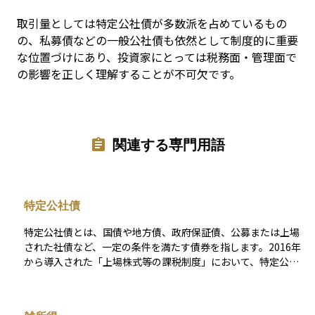
取引量としては特定公社債が多数派を占めているもの
の、私募債などの一般公社債も依然として制度的に重要
な位置づけにあり、投資家にとっては税務面・管理面で
の影響を正しく理解することが不可欠です。
関連する専門用語
特定公社債
特定公社債とは、国債や地方債、政府保証債、公募または上場
された社債など、一定の条件を満たす債券を指します。2016年
から導入された「上場株式等の課税制度」において、特定公社
債は上場株式やETF、投資信託と同じ「上場株式等」の区分に
含まれ、税制上の優遇が適用されるようになりました。これに
より、利子や売却益に対しては申告分離課税（税率20.315％）