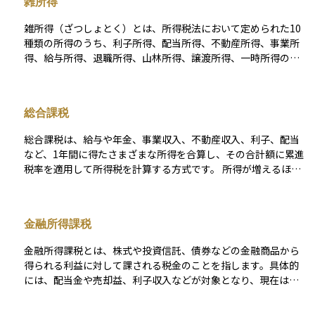
雑所得
が適用され、損益通算や3年間の繰越控除も可能となります。
特定公社債の最大の特徴は、株式や投資信託と同じ特定口座で
雑所得（ざつしょとく）とは、所得税法において定められた10
一元管理できる点です。特定口座（源泉徴収あり）を選択すれ
種類の所得のうち、利子所得、配当所得、不動産所得、事業所
ば、税金の精算が自動で行われ、確定申告が不要となります。
得、給与所得、退職所得、山林所得、譲渡所得、一時所得のい
源泉徴収なしを選べば、他の上場株式等と通算して税額を最適
ずれにも該当しない所得を指します。具体的には、公的年金や
化することも可能です。このような税制の整備により、初心者
副業による収入、仮想通貨の売却益、FXの利益、非営業用貸金
でも扱いやすく、安定した収益を狙える債券として注目されて
の利子などが該当します。 経費を差し引いた金額が課税対象と
います。 一方で、これらに該当しない債券は「一般公社債」と
総合課税
なり、総合課税の対象となります。また、雑所得が年間20万円
呼ばれ、税制上の取り扱いが大きく異なります。一般公社債に
を超える場合、確定申告が必要になります。
は、私募社債や非上場社債、一定の転換社債などが含まれま
総合課税は、給与や年金、事業収入、不動産収入、利子、配当
す。利子については源泉分離課税のみが適用され、株式や投資
など、1年間に得たさまざまな所得を合算し、その合計額に累進
信託との損益通算はできません。また、特定口座での管理が認
税率を適用して所得税を計算する方式です。 所得が増えるほど
められず、損益や取得価額、為替差損益を自己計算し、一般口
税率が高くなるため、高所得者ほど税負担が大きくなる点が特
座で確定申告する必要があります。 たとえば、特定公社債で発
徴です。一方、金融所得には総合課税以外の課税方法を選択で
生した5万円の利益と、同年に発生したETFの4万円の損失を通
きる場合があります。 たとえば、株式譲渡益や先物取引益など
金融所得課税
算した場合、実質1万円分のみが課税対象となり、節税が可能に
は「申告分離課税」を選ぶことで、ほかの所得と区分して一律2
なります。これに対し、一般公社債の利益とETFの損失は通算
0.315％（所得税15％、復興特別所得税0.315％、住民税5％）
金融所得課税とは、株式や投資信託、債券などの金融商品から
できず、5万円全額に対して課税されるため、税負担が大きくな
で申告できます。 また、預貯金利息や一部の公社債利子など
得られる利益に対して課される税金のことを指します。具体的
ります。 このように、特定公社債と一般公社債では、税制上の
は、支払元が税金を源泉徴収する「源泉分離課税」となり、原
には、配当金や売却益、利子収入などが対象となり、現在は原
扱い、損益通算の可否、口座管理のしやすさにおいて明確な差
則として確定申告は不要です。配当や利子のように課税方式を
則として20.315%（所得税15.315%＋住民税5%）の申告分離
があります。債券投資を行う際は、その債券が特定公社債に該
選択できるケースでは、ご自身の所得水準や控除の有無、損益
課税が適用されています。 この仕組みにより、給与所得など他