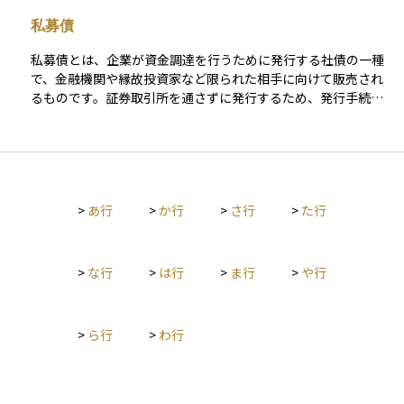
当するかどうかを事前に確認し、税務上のメリットを活かせる
通算の可能性を踏まえ、総合課税・申告分離課税・源泉分離課
の所得とは分けて計算し、一定の税率で課税されます。NISAやi
ように設計することが重要です。特に、株式や投資信託と組み
税のどれを採用するかを検討することが、最終的な税負担を抑
私募債
DeCoのような制度を使えば、一定の条件のもとで金融所得にか
合わせて運用する場合、特定公社債を選ぶことで損益の一元管
えるうえで重要になります。
かる税金を非課税にすることも可能です。金融所得課税は、税
理が可能となり、資産運用の効率が高まります。
私募債とは、企業が資金調達を行うために発行する社債の一種
制改正のたびに見直しが議論されやすい分野であり、将来の税
で、金融機関や縁故投資家など限られた相手に向けて販売され
率や制度変更が資産運用に与える影響は大きいため、投資家に
るものです。証券取引所を通さずに発行するため、発行手続き
とって注目すべきテーマとなっています。
が比較的簡単でスピーディーに資金を集められる反面、市場で
自由に売買しにくく、流動性が低い点が特徴です。発行企業は
発行条件を柔軟に決められる一方で、信用力が問われやすく、
投資家は発行体の財務状況や返済能力を慎重に確認する必要が
あります。
>
あ行
>
か行
>
さ行
>
た行
>
な行
>
は行
>
ま行
>
や行
>
ら行
>
わ行