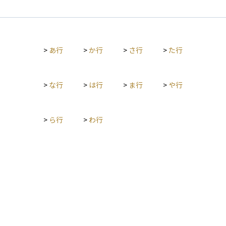
徴は、少額から始められることと分散投資の効果が得やすい点
にあります。ただし、運用管理に必要な信託報酬や購入時手数
料などのコストが発生することにも注意が必要です。また、投
資信託ごとに運用方針やリスクの水準が異なり、運用の専門家
>
あ行
>
か行
>
さ行
>
た行
がその方針に基づいて投資先を選定し、資金を運用していきま
す。
>
な行
>
は行
>
ま行
>
や行
>
ら行
>
わ行