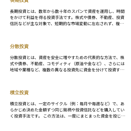
長期投資
長期投資とは、数年から数十年のスパンで資産を運用し、時間
をかけて利益を得る投資手法です。株式や債券、不動産、投資
信託などが主な対象で、短期的な市場変動に左右されず、複利
の効果を活かして資産を増やすことを目指します。
分散投資
分散投資とは、資産を安全に増やすための代表的な方法で、株
式や債券、不動産、コモディティ（原油や金など）、さらには
地域や業種など、複数の異なる投資先に資金を分けて投資する
戦略です。 例えば、特定の国の株式市場が大きく下落した場合
でも、債券や他の地域の資産が値上がりする可能性があれば、
全体としての損失を軽減できます。このように、資金を一カ所
積立投資
に集中させるよりも値動きの影響が分散されるため、長期的に
はより安定したリターンが期待できます。 ただし、あらゆるリ
積立投資とは、一定のサイクル（例：毎月や毎週など）で、あ
スクが消えるわけではなく、世界全体の経済状況が悪化すれば
らかじめ決めた金額ずつ同じ銘柄や投資信託などを購入してい
同時に下落するケースもあるため、投資を行う際は目標や投資
く投資手法です。 この方法は、一度にまとまった資金を投じる
期間、リスク許容度を考慮したうえで、計画的に実行すること
「一括投資」とは異なり、少額から始められるのが特徴です。
が大切です。
また、購入時期を複数回に分散できるため、相場が高いタイミ