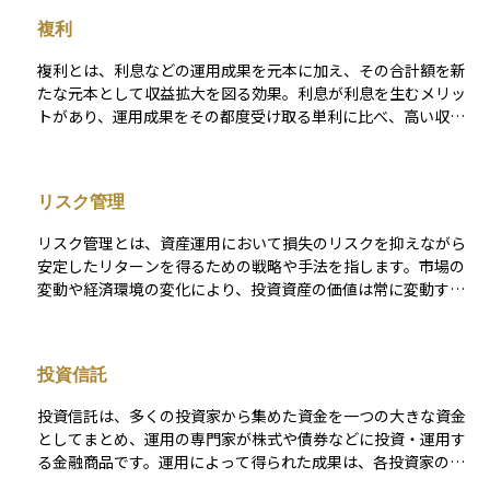
ングで一度に大量購入してしまうリスク（いわゆる高値づか
複利
み）を抑えられると期待されています。 具体的には、「相場が
下がったときはより多くの口数や株数を買える」「相場が高い
複利とは、利息などの運用成果を元本に加え、その合計額を新
ときは割高な投資を抑えられる」という形で、平均取得単価が
たな元本として収益拡大を図る効果。利息が利息を生むメリッ
平準化される効果があります。この仕組みは英語で「ドルコス
トがあり、運用成果をその都度受け取る単利に比べ、高い収益
ト平均法（Dollar Cost Averaging）」とも呼ばれ、特に長期運
を期待できるのが特徴。短期間では両者の差は小さいものの、
用を考えている初心者からベテランまで、多くの投資家が活用
期間が長くなるほどその差は大きくなる。
している戦略です。 ただし、積立投資を行ったからといって必
ずリスクが軽減されるわけではなく、投資対象自体の価格が大
リスク管理
きく下落した場合には損失が出る可能性もあります。したがっ
て、積立する商品や期間、目標リスクなどをしっかり考えたう
リスク管理とは、資産運用において損失のリスクを抑えながら
えで、自分の資産配分に合った方法を選ぶことが大切です。
安定したリターンを得るための戦略や手法を指します。市場の
変動や経済環境の変化により、投資資産の価値は常に変動する
ため、適切なリスク管理を行うことが重要です。具体的には、
異なる資産クラスに分散投資することでリスクを分散させる、
投資対象の信用力や市場環境を定期的に見直す、ストップロス
投資信託
（損切り）ルールを設定するなどの方法があります。また、長
期的な視点でリスク許容度を考慮しながらポートフォリオを調
投資信託は、多くの投資家から集めた資金を一つの大きな資金
整することも有効です。適切なリスク管理を行うことで、市場
としてまとめ、運用の専門家が株式や債券などに投資・運用す
の急変動時にも冷静に対応し、資産の保全と成長のバランスを
る金融商品です。運用によって得られた成果は、各投資家の投
取ることが可能になります。
資額に応じて分配される仕組みとなっています。 この商品の特