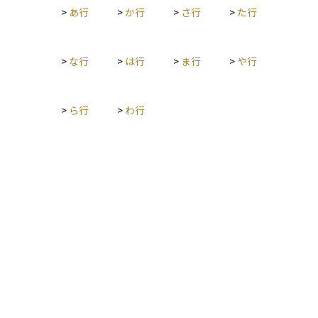
>
あ行
>
か行
>
さ行
>
た行
受取人が誰になるかによって、税金の扱いも変わるため、慎重
な設計が求められます。
>
な行
>
は行
>
ま行
>
や行
>
ら行
>
わ行