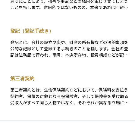
怠ったことにより、損害や事故などの結果を生じさせてしまう
ことを指します。意図的ではないものの、本来であれば回避で
きた事態を引き起こした責任として問われることが多く、法律
上は「故意」と区別されます。 資産運用や金融の分野において
は、たとえば金融商品を販売する際に、必要なリスク説明を怠
登記（登記手続き）
った場合や、顧客の投資目的を確認せずに不適切な提案をした
場合などが「過失」にあたることがあります。過失が認められ
登記とは、会社の設立や変更、財産の所有権などの法的事項を
ると、損害賠償責任を負う可能性があり、金融業務に従事する
公的な記録として登録する手続きのことを指します。会社の登
者には高度な注意義務（善管注意義務）が求められます。つま
記は法務局で行われ、商号、本店所在地、役員構成などが記録
り、過失とは「やるべきことをしなかった」ことに対する責任
されます。これらの登記情報は誰でも確認でき、取引の透明性
であり、顧客保護や法令遵守の観点から極めて重要な概念で
を確保するために重要な役割を果たします。 投資家にとって
す。
も、登記情報は企業の実在性や信用を確認するための客観的な
第三者契約
根拠のひとつであり、投資判断の信頼性を高める助けになりま
す。また、不動産投資においても、登記を通じて所有権や担保
第三者契約とは、生命保険契約などにおいて、保険料を支払う
権の状態を確認できます。
契約者、保障の対象となる被保険者、そして保険金を受け取る
受取人がすべて同じ人物ではなく、それぞれが異なる立場にあ
る契約のことを指します。 たとえば、親が契約者となり、子ど
もを被保険者として、保険金の受取人を配偶者とする場合など
が該当します。このような契約では、被保険者となる人の同意
が法律で必要とされており、勝手に第三者の生命に保険をかけ
ることはできません。 契約者と被保険者の関係性や、保険金の