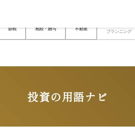
ライフ

節税
相続・贈与
不動産
プランニング
投資の用語ナビ