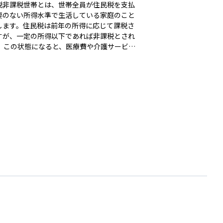
税非課税世帯とは、世帯全員が住民税を支払
要のない所得水準で生活している家庭のこと
します。住民税は前年の所得に応じて課税さ
すが、一定の所得以下であれば非課税とされ
サービス
己負担が軽減されたり、奨学金の給付型支援
けやすくなったりと、国や自治体からさまざ
支援を受けられる場合があります。資産運用
計管理の観点から見ると、税負担が軽い反
収入が少ないことを意味するため、生活設計
来の資金計画に大きく関わる重要な制度で