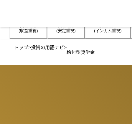
資産運用

資産運用

資産運用

(収益重視)
(安定重視)
(インカム重視)
トップ
>
投資の用語ナビ
>
給付型奨学金