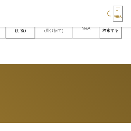
Loading...
MENU
保険

保険

M&A
検索する
(貯蓄)
(掛け捨て)