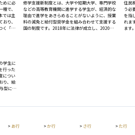
ために必
修学支援新制度とは、大学や短期大学、専門学校
住民
一種で、
などの高等教育機関に進学する学生が、経済的な
う必
本では主
理由で進学をあきらめることがないように、授業
を指
ており、
料の減免と給付型奨学金を組み合わせて支援する
れま
つく「有
国の制度です。2018年に法律が成立し、2020年
ます。 この状態になると、医療費や介護
から本格的に実施されています。世帯の収入が一
の自
き、多く
定以下であることが主な対象条件であり、住民税
を受
支給され
非課税世帯やそれに準ずる世帯の学生が対象とな
まな
ある中で
ります。授業料の減免に加えて、返さなくてもよ
や家
が長期間
い給付型奨学金が支給されるため、経済的な不安
面、
本の学生に
計に影響
を抱える家庭の学生でも安心して進学・修学がで
や将
を行った
与型奨学
きるようになっています。進学先の学校が制度の
す。
度につい
有無をよ
対象校であることが必要であり、申請と審査を経
おり、給
。
て支援が決まります。
行う仕組
びたいと
れるよう
もあり、
>
あ行
>
か行
>
さ行
>
た行
るよう配
、奨学金