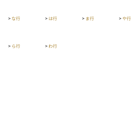
ため、こ
重要で
>
な行
>
は行
>
ま行
>
や行
>
ら行
>
わ行