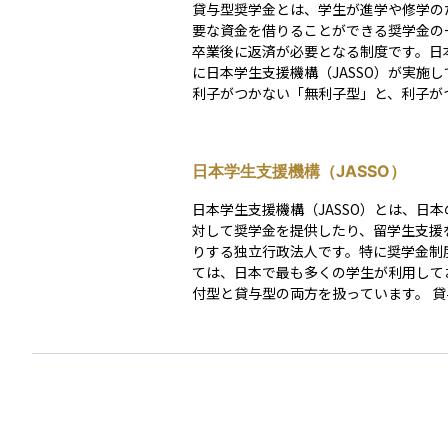
貸与型奨学金とは、学生が進学や修学の
要な資金を借りることができる奨学金の
卒業後に返済が必要となる制度です。日
に日本学生支援機構（JASSO）が実施し
利子がつかない「無利子型」と、利子が
利子型」に分かれています。 貸与金額は学生の希
望や進学先の条件によって選ぶことがで
の場合は月額で定められ、在学中に毎月
日本学生支援機構（JASSO）
ます。卒業後の返済は、就職後に収入の
少しずつ返していく仕組みですが、返済
日本学生支援機構（JASSO）とは、日
にわたることもあるため、将来の家計設
対して奨学金を提供したり、留学生支援
を及ぼすこともあります。そのため、貸
りする独立行政法人です。特に奨学金制
金を利用する際には、返済計画や利息の
ては、日本で最も多くの学生が利用して
く理解してから申し込むことが大切です
付型と貸与型の両方を扱っています。 貸与型には
無利子と有利子があり、卒業後に返済を
みです。家庭の経済状況に関わらず、学
いう意欲を持つ学生が高等教育を受けら
にすることを目的としています。 また、返済猶予
制度や所得連動返還型制度といった支援
利用者が無理のない返済計画を立てられ
慮されています。資産運用の観点からは