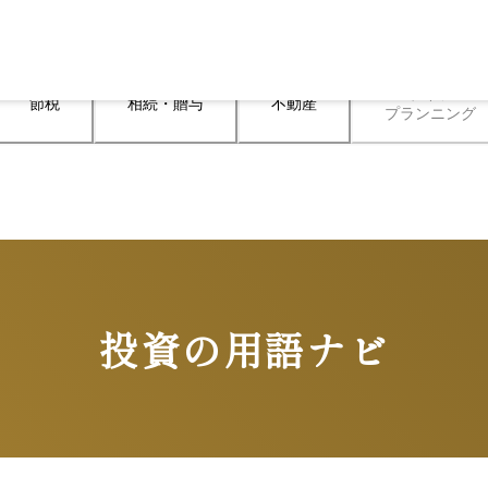
ライフ

節税
相続・贈与
不動産
プランニング
投資の用語ナビ