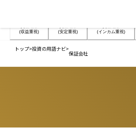
資産運用

資産運用

資産運用

(収益重視)
(安定重視)
(インカム重視)
トップ
>
投資の用語ナビ
>
保証会社