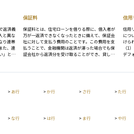
保証料
信用
で返済義
保証料とは、住宅ローンを借りる際に、借入者が
信用
人と異な
万が一返済できなくなったときに備えて、保証会
につ
なり連帯
社に対して支払う費用のことです。この費用を支
けら
また、連
払うことで、金融機関は返済が滞った場合でも保
（1
い」とい
証会社から返済分を受け取ることができ、貸し倒
デフ
場合は全
れのリスクを減らすことができます。 借入者にと
（3
っては、連帯保証人を立てずにローンを組むこと
ト・
ことは大
ができるというメリットがあります。保証料の支
これ
来の資金
払い方法には、ローン契約時に一括で支払う方法
つな
が必要で
と、毎月の返済に上乗せして支払う方法があり、
礎として非
>
あ行
>
か行
>
さ行
>
た行
金額や支払方法は金融機関や保証会社によって異
的に
なります。なお、「フラット35買取型」のよう
用格
に、保証料が原則として不要なローン商品もある
D（
ため、事前に確認することが大切です。
とっ
とえ
>
な行
>
は行
>
ま行
>
や行
計に
とさ