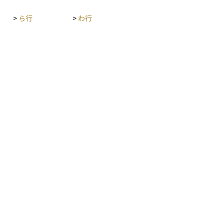
り）
いた
>
ら行
>
わ行
応しにく
より
国債
重視
リス
る局
を求
ット
は、
済環
投資家
スク
体の
を組
がポ
がで
債は
低い
する
面で