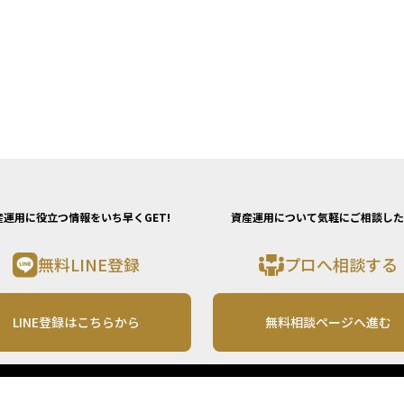
の短
ジといっ
は、
いう
れる
率×
どう
とが
歩と
産運用に役立つ情報をいち早くGET!
資産運用について気軽にご相談した
無料LINE登録
プロへ相談する
LINE登録はこちらから
無料相談ページへ進む