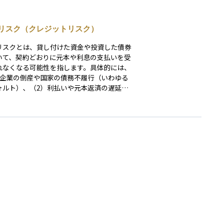
リスク（クレジットリスク）
リスクとは、貸し付けた資金や投資した債券
いて、契約どおりに元本や利息の支払いを受
れなくなる可能性を指します。具体的には、
）企業の倒産や国家の債務不履行（いわゆる
ォルト）、（2）利払いや元本返済の遅延、
）返済条件の不利な変更（債務再編＝デッ
リストラクチャリング）などが該当します。
らはいずれも投資元本の毀損や収益の減少に
がるため、信用リスクの管理は債券投資の基
常に重要です。 この信用リスクを定量
評価する手段のひとつが、格付会社による信
付けです。格付は通常、AAA（最上位）から
デフォルト）までの等級で示され、投資家に
てのリスク水準をわかりやすく表します。た
ば、BBB格付けの5年債であれば、過去の統
基づく累積デフォルト率はおおよそ1.5％前後
れています（S&Pグローバルのデータよ