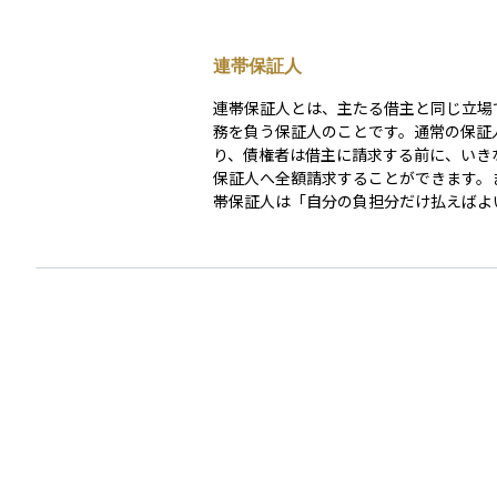
連帯保証人
連帯保証人とは、主たる借主と同じ立場
務を負う保証人のことです。通常の保証
り、債権者は借主に請求する前に、いき
保証人へ全額請求することができます。
帯保証人は「自分の負担分だけ払えばよ
う考え方は通用せず、借主が支払えない
額を肩代わりしなければなりません。 資産運用や
家計管理の観点では、連帯保証人になる
きなリスクを伴い、自分の信用情報や将
計画にも直接影響するため、慎重な判断
す。