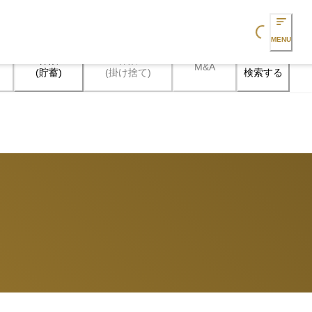
Loading...
MENU
保険

保険

M&A
検索する
(貯蓄)
(掛け捨て)